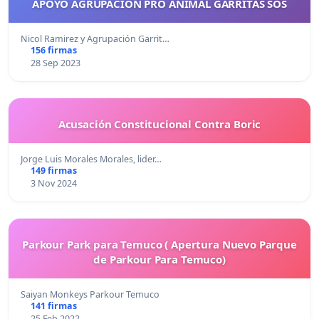
APOYO AGRUPACION PRO ANIMAL GARRITAS SOS
Nicol Ramirez y Agrupación Garrit…
156 firmas
28 Sep 2023
Acusación Constitucional Contra Boric
Jorge Luis Morales Morales, lider…
149 firmas
3 Nov 2024
Parkour Park para Temuco ( Apertura Nuevo Parque
de Parkour Para Temuco)
Saiyan Monkeys Parkour Temuco
141 firmas
25 Feb 2022