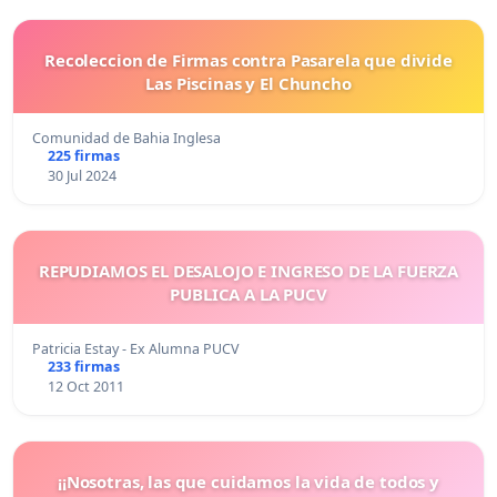
Recoleccion de Firmas contra Pasarela que divide
Las Piscinas y El Chuncho
Comunidad de Bahia Inglesa
225 firmas
30 Jul 2024
REPUDIAMOS EL DESALOJO E INGRESO DE LA FUERZA
PUBLICA A LA PUCV
Patricia Estay - Ex Alumna PUCV
233 firmas
12 Oct 2011
¡¡Nosotras, las que cuidamos la vida de todos y