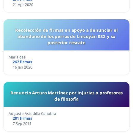
21 Apr 2020
Recolección de firmas en apoyo a denunciar el
abandono de los perros de Lincoyán 832 y su
posterior rescate
MaríaJosé
267 firmas
16 Jan 2020
Renuncia Arturo Martínez por injurias a profesores
de filosofía
Augusto Astudillo Canobra
281 firmas
7 Sep 2011