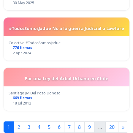
30 May 2025
#TodosSomosJadue No a la guerra Judicial o Lawfare
Colectivo #TodosSomosJadue
776 firmas
2 Apr 2024
Por una Ley del Árbol Urbano en Chile
Santiago JM Del Pozo Donoso
669 firmas
18 Jul 2012
1
2
3
4
5
6
7
8
9
...
20
»