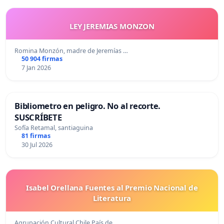
LEY JEREMIAS MONZON
Romina Monzón, madre de Jeremías …
50 904 firmas
7 Jan 2026
Bibliometro en peligro. No al recorte.
SUSCRÍBETE
Sofía Retamal, santiaguina
81 firmas
30 Jul 2026
Isabel Orellana Fuentes al Premio Nacional de
Literatura
Agrupación Cultural Chile País de…