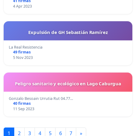
41 firmas
4 Apr 2023
Expulsión de GH Sebastián Ramírez
La Real Resistencia
49 firmas
5 Nov 2023
Peligro sanitario y ecológico en Lago Caburgua
Gonzalo Besoain Urrutia Rut 04.77…
40 firmas
11 Sep 2023
1
2
3
4
5
6
7
»