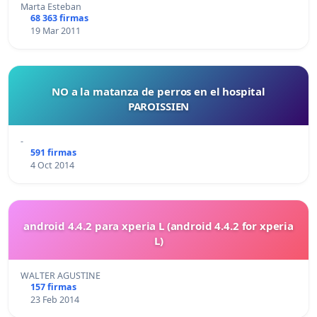
Marta Esteban
68 363 firmas
19 Mar 2011
NO a la matanza de perros en el hospital
PAROISSIEN
-
591 firmas
4 Oct 2014
android 4.4.2 para xperia L (android 4.4.2 for xperia
L)
WALTER AGUSTINE
157 firmas
23 Feb 2014