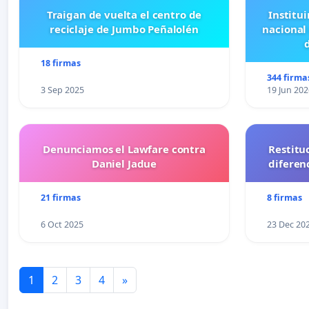
Traigan de vuelta el centro de
Institui
reciclaje de Jumbo Peñalolén
nacional
18 firmas
344 firma
3 Sep 2025
19 Jun 202
Denunciamos el Lawfare contra
Restitu
Daniel Jadue
diferen
21 firmas
8 firmas
6 Oct 2025
23 Dec 20
1
2
3
4
»