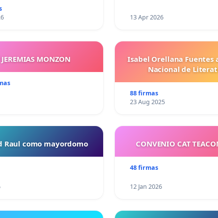
s
26
13 Apr 2026
Y JEREMIAS MONZON
Isabel Orellana Fuentes 
Nacional de Litera
rmas
88 firmas
23 Aug 2025
ud Raul como mayordomo
CONVENIO CAT TEAC
48 firmas
6
12 Jan 2026