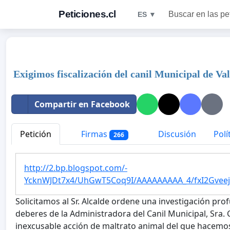
Peticiones.cl
Buscar en las pe
ES ▼
Exigimos fiscalización del canil Municipal de Va
Compartir en Facebook
Petición
Firmas
Discusión
Polí
266
http://2.bp.blogspot.com/-
YcknWJDt7x4/UhGwT5Coq9I/AAAAAAAAA_4/fxI2GveejS
Solicitamos al Sr. Alcalde ordene una investigación pr
deberes de la Administradora del Canil Municipal, Sra. 
inexcusable acción de maltrato animal del que hacemo