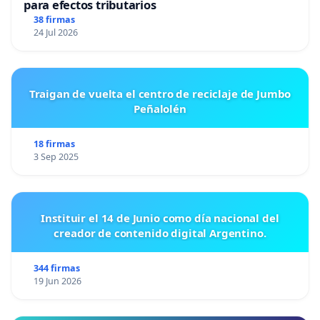
para efectos tributarios
38 firmas
24 Jul 2026
Traigan de vuelta el centro de reciclaje de Jumbo
Peñalolén
18 firmas
3 Sep 2025
Instituir el 14 de Junio como día nacional del
creador de contenido digital Argentino.
344 firmas
19 Jun 2026