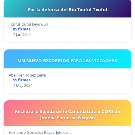
Por la defensa del Río Txuful Txuful
TxufulTxuful keyuwun
85 firmas
7 Jan 2024
UN NUEVO RECORRIDO PARA LAS VIZCACHAS
Abel Henriquez Leiva
55 firmas
7 May 2024
Rechazo la Bajada de la Candidatura a CORE de
Jimena Figueroa Negrón
Fernando González Reyes, Jefe de …