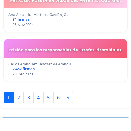
PETICIÓN PUESTA EN VALOR DEL ARTE Y LA CULTURA
Ana Alejandra Martínez Gavilán, O…
34 firmas
25 Nov 2024
Prisión para los responsables de Estafas Piramidales.
Carlos Aránguez Sánchez de Arángu…
2 452 firmas
23 Dec 2023
1
2
3
4
5
6
»