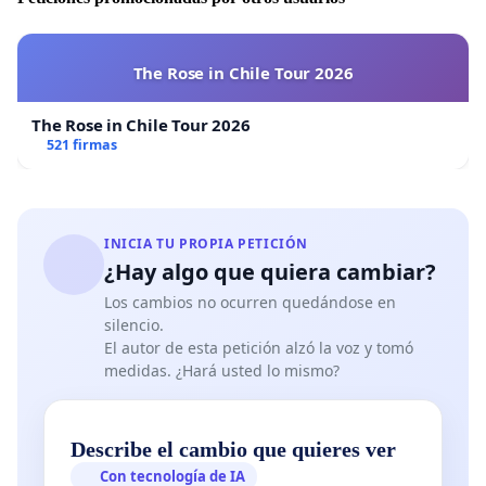
Asociación civil Vida Silvestre
Por Venezuela
The Rose in Chile Tour 2026
Fundación Programa Andes Tropicales
The Rose in Chile Tour 2026
521 firmas
INICIA TU PROPIA PETICIÓN
¿Hay algo que quiera cambiar?
Los cambios no ocurren quedándose en
silencio.
El autor de esta petición alzó la voz y tomó
medidas. ¿Hará usted lo mismo?
Describe el cambio que quieres ver
Con tecnología de IA