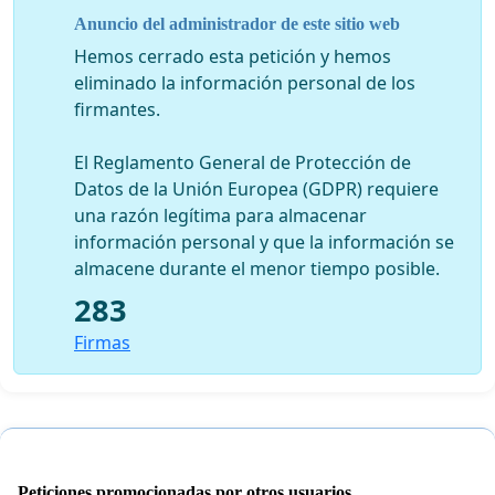
Por Argentina
Anuncio del administrador de este sitio web
Hemos cerrado esta petición y hemos
Subsecretaría de Desarrollo Turístico – Ministerio
eliminado la información personal de los
de Turismo de la Nación
firmantes.
Club Andino Cholila
Por Brasil
El Reglamento General de Protección de
:
Datos de la Unión Europea (GDPR) requiere
Grupo de Estudos Ambientais – Instituto de
una razón legítima para almacenar
Geografia / Universidade do Estado do Rio de
información personal y que la información se
Janeiro (GEA-UERJ)
almacene durante el menor tiempo posible.
283
Por Chile
Firmas
Fundación Sendero de Chile
Por Paraguay
Secretaria de Turismo, Dpto. de Patrimonio Natural
Por Uruguay
Peticiones promocionadas por otros usuarios