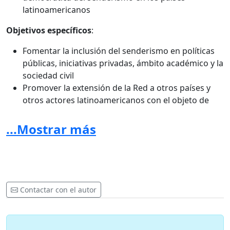
latinoamericanos
Objetivos específicos
:
Fomentar la inclusión del senderismo en políticas
públicas, iniciativas privadas, ámbito académico y la
sociedad civil
Promover la extensión de la Red a otros países y
otros actores latinoamericanos con el objeto de
propiciar una amplia representatividad
Incentivar el intercambio de conocimientos y
...Mostrar más
experiencias entre los integrantes de la Red
Difundir la oferta de senderos y programas de
senderismo de Latinoamérica
De este modo se comprometen a trabajar desde
ya, colectivamente, para la consolidación de la Red
Contactar con el autor
y el logro de sus objetivos.
Firman esta declaración
: