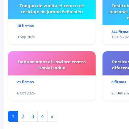
Traigan de vuelta el centro de
Institui
reciclaje de Jumbo Peñalolén
nacional
18 firmas
344 firma
3 Sep 2025
19 Jun 202
Denunciamos el Lawfare contra
Restitu
Daniel Jadue
diferen
21 firmas
8 firmas
6 Oct 2025
23 Dec 20
1
2
3
4
»