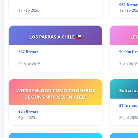
961 firma
17 Feb 2026
19 Feb 20
¡LOS PARRAS A CHILE 🇨🇱!
LE
337 firmas
50 904 fi
30 Nov 2025
7 Jan 2026
WHISKY BLOOD COMO TELONEROS
Solicit
DE GUNS N' ROSES EN CHILE
57 firmas
170 firmas
4 Jul 2025
20 Jul 202