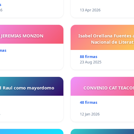
s
26
13 Apr 2026
Y JEREMIAS MONZON
Isabel Orellana Fuentes 
Nacional de Litera
rmas
88 firmas
23 Aug 2025
ud Raul como mayordomo
CONVENIO CAT TEAC
48 firmas
6
12 Jan 2026