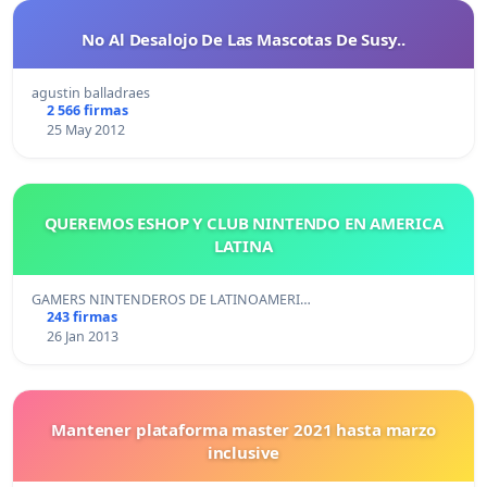
No Al Desalojo De Las Mascotas De Susy..
agustin balladraes
2 566 firmas
25 May 2012
QUEREMOS ESHOP Y CLUB NINTENDO EN AMERICA
LATINA
GAMERS NINTENDEROS DE LATINOAMERI…
243 firmas
26 Jan 2013
Mantener plataforma master 2021 hasta marzo
inclusive