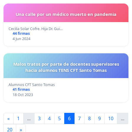
Una calle por un médico muerto en pandemia
Cecilia Solar Cofre. Hija Dr. Gui…
44 firmas
4 Jun 2024
Malos tratos por parte de docentes supervisores
hacia alumnos TENS CFT Santo Tomas
Alumnos CFT Santo Tomas
41 firmas
18 Oct 2023
«
1
...
3
4
5
6
7
8
9
10
...
20
»