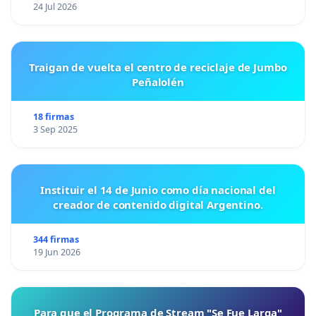
24 Jul 2026
Traigan de vuelta el centro de reciclaje de Jumbo
Peñalolén
18 firmas
3 Sep 2025
Instituir el 14 de Junio como día nacional del
creador de contenido digital Argentino.
344 firmas
19 Jun 2026
Para que el Programa de Stream "Se Fue Larga"