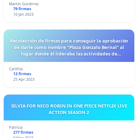
Martin Gutiérrez
79 firmas
10 Jan 2023
Recolección de firmas para conseguir la aprobación
de darle como nombre "Plaza Gonzalo Bernal" al
lugar donde él lideraba las actividades de
recreación y beneficio a la comunidad.
Cynthia
12 firmas
25 Apr 2023
SILVIA FOR NICO ROBIN IN ONE PIECE NETFLIX LIVE
ACTION SEASON 2
Patricia
277 firmas
9 Nov 2023