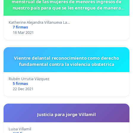
menstrual de las mujeres de menores ingresos de
nuestro país para que se les entregue de manera
gratuita y que a la vez sean ecológicos y
reutilizables
Katherine Alejandra Villanueva La…
7 firmas
16 Mar 2021
Vientre delantal reconocimiento como derecho
fundamental contra la violencia obstetrica
Rubén Urrutia Vázquez
5 firmas
22 Dec 2021
Justicia para jorge Villamil
Luisa Villamil