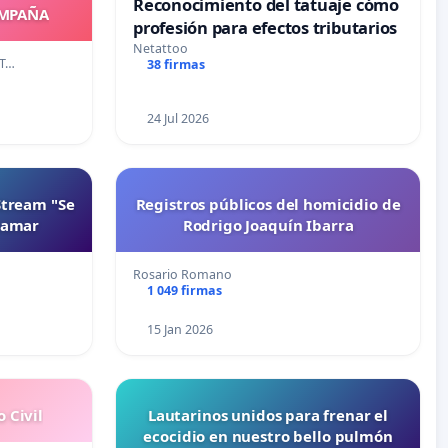
Reconocimiento del tatuaje cómo
OMPAÑA
profesión para efectos tributarios
Netattoo
AT…
38 firmas
24 Jul 2026
Stream "Se
Registros públicos del homicidio de
namar
Rodrigo Joaquín Ibarra
Rosario Romano
1 049 firmas
15 Jan 2026
 Civil
Lautarinos unidos para frenar el
ecocidio en nuestro bello pulmón