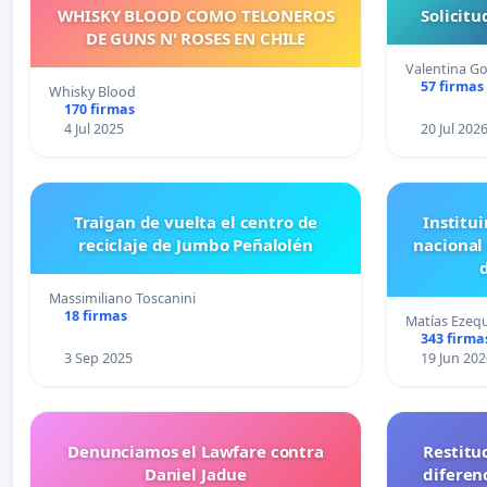
WHISKY BLOOD COMO TELONEROS
Solicit
DE GUNS N' ROSES EN CHILE
Valentina Go
57 firmas
Whisky Blood
170 firmas
4 Jul 2025
20 Jul 202
Traigan de vuelta el centro de
Institui
reciclaje de Jumbo Peñalolén
nacional
Massimiliano Toscanini
18 firmas
Matías Ezequ
343 firma
3 Sep 2025
19 Jun 202
Denunciamos el Lawfare contra
Restitu
Daniel Jadue
diferen