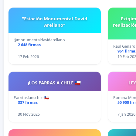
"Estación Monumental David
Exigim
Arellano"
realizació
@monumentaldavidarellano
2 648 firmas
Raul Genaro
961 firma
17 Feb 2026
19 Feb 20
¡LOS PARRAS A CHILE 🇨🇱!
LE
Parritasfanschile 🇨🇱
Romina Monz
337 firmas
50 900 fi
30 Nov 2025
7 Jan 2026