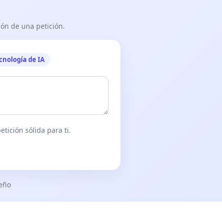
ón de una petición.
cnología de IA
tición sólida para ti.
seño