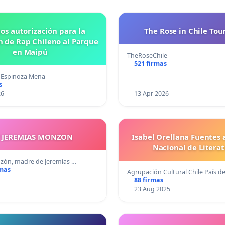
os autorización para la
The Rose in Chile Tou
n de Rap Chileno al Parque
en Maipú
TheRoseChile
521 firmas
 Espinoza Mena
s
26
13 Apr 2026
Y JEREMIAS MONZON
Isabel Orellana Fuentes 
Nacional de Litera
ón, madre de Jeremías …
rmas
Agrupación Cultural Chile País d
88 firmas
23 Aug 2025