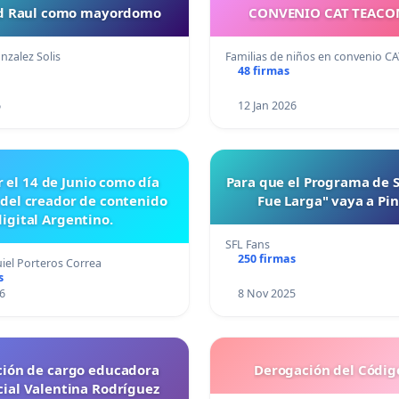
ud Raul como mayordomo
CONVENIO CAT TEAC
nzalez Solis
Familias de niños en convenio C
48 firmas
6
12 Jan 2026
r el 14 de Junio como día
Para que el Programa de 
 del creador de contenido
Fue Larga" vaya a Pi
digital Argentino.
SFL Fans
250 firmas
iel Porteros Correa
s
6
8 Nov 2025
ción de cargo educadora
Derogación del Código
cial Valentina Rodríguez