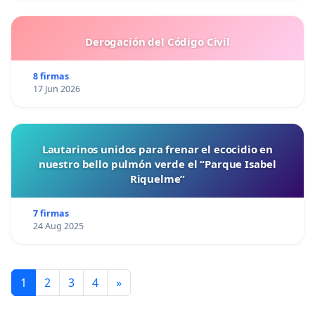
Derogación del Código Civil
8 firmas
17 Jun 2026
Lautarinos unidos para frenar el ecocidio en
nuestro bello pulmón verde el “Parque Isabel
Riquelme”
7 firmas
24 Aug 2025
1
2
3
4
»