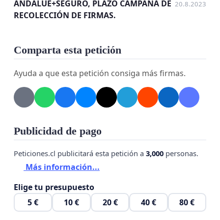
ANDALUE+SEGURO, PLAZO CAMPAÑA DE
20.8.2023
Seguridad de Andalué, que este lugar estratégico
RECOLECCIÓN DE FIRMAS.
permanezca disponible para Carabineros de Chile y
los móviles de la Dirección de Seguridad Pública
Municipal, como base de operaciones del móvil
Comparta esta petición
OS14 que patrulle en Andalué.
Ayuda a que esta petición consiga más firmas.
Publicidad de pago
Peticiones.cl publicitará esta petición a
3,000
personas.
Más información...
Elige tu presupuesto
5 €
10 €
20 €
40 €
80 €