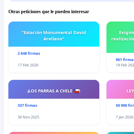
Otras peticiones que le pueden interesar
"Estación Monumental David
Exigim
Arellano"
realizació
2 648 firmas
961 firma
17 Feb 2026
19 Feb 20
¡LOS PARRAS A CHILE 🇨🇱!
LE
337 firmas
50 900 fi
30 Nov 2025
7 Jan 2026