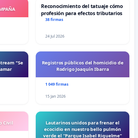
Reconocimiento del tatuaje cómo
OMPAÑA
profesión para efectos tributarios
38 firmas
24 Jul 2026
Stream "Se
Registros públicos del homicidio de
namar
Rodrigo Joaquín Ibarra
1 049 firmas
15 Jan 2026
 Civil
Lautarinos unidos para frenar el
ecocidio en nuestro bello pulmón
verde el “Parque Isabel Riquelme”