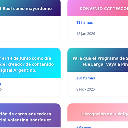
ud Raul como mayordomo
CONVENIO CAT TEAC
48 firmas
6
12 Jan 2026
r el 14 de Junio como día
Para que el Programa de 
 del creador de contenido
Fue Larga" vaya a Pi
digital Argentino.
250 firmas
s
6
8 Nov 2025
ción de cargo educadora
Derogación del Código
cial Valentina Rodríguez
8 firmas