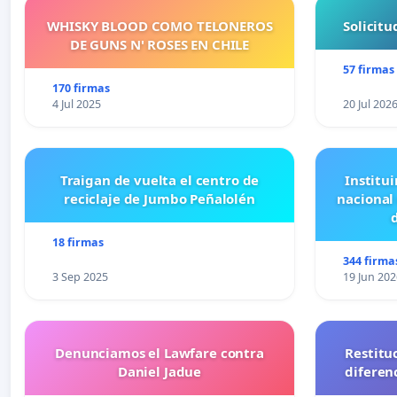
WHISKY BLOOD COMO TELONEROS
Solicit
DE GUNS N' ROSES EN CHILE
57 firmas
170 firmas
4 Jul 2025
20 Jul 202
Traigan de vuelta el centro de
Institui
reciclaje de Jumbo Peñalolén
nacional
18 firmas
344 firma
3 Sep 2025
19 Jun 202
Denunciamos el Lawfare contra
Restitu
Daniel Jadue
diferen