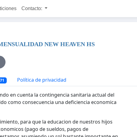
ticiones
Contacto:
 MENSUALIDAD NEW HEAVEN HS
Política de privacidad
471
o en cuenta la contingencia sanitaria actual del
raido como consecuencia una deficiencia economica
miento, para que la educacion de nuestros hijos
conomicos (pago de sueldos, pagos de
 estamos asumiendo un rol bastante importante en