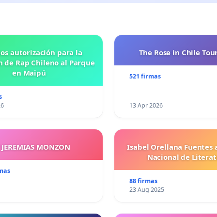
os autorización para la
The Rose in Chile Tou
n de Rap Chileno al Parque
en Maipú
521 firmas
s
26
13 Apr 2026
Y JEREMIAS MONZON
Isabel Orellana Fuentes 
Nacional de Litera
rmas
88 firmas
23 Aug 2025