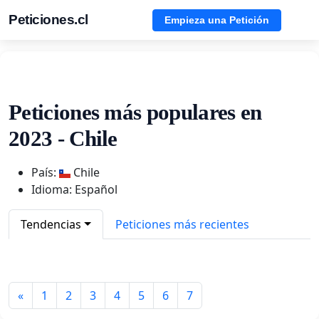
Peticiones.cl
Empieza una Petición
Peticiones más populares en
2023 - Chile
País:
Chile
Idioma: Español
Tendencias
Peticiones más recientes
«
1
2
3
4
5
6
7