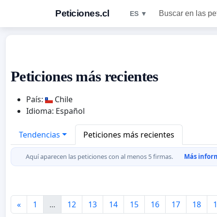
Peticiones.cl
Buscar en las pe
ES ▼
Peticiones más recientes
País:
Chile
Idioma: Español
Tendencias
Peticiones más recientes
Aquí aparecen las peticiones con al menos 5 firmas.
Más inform
«
1
...
12
13
14
15
16
17
18