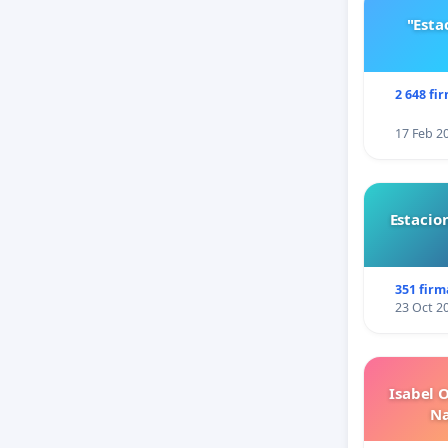
"Est
2 648 fi
17 Feb 2
Estacio
351 firm
23 Oct 2
Isabel 
Na