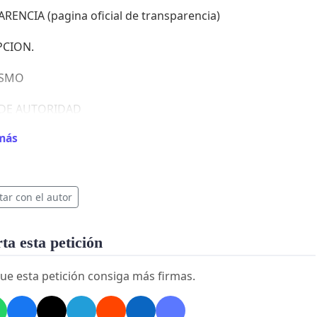
RENCIA (pagina oficial de transparencia)
PCION.
ISMO
 DE AUTORIDAD
más
PLIMIENTOS Y ENGAÑOS DE PROMESAS DE CAMPAÑA
SION
tar con el autor
TROS ...
a esta petición
ue esta petición consiga más firmas.