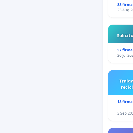
88 firma
23 Aug 2
Solici
57 firma
20 Jul 20
Traiga
recic
18 firma
3 Sep 20