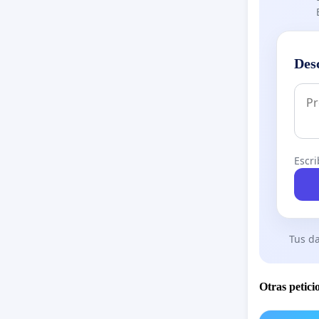
Des
Escri
Tus da
Otras petici