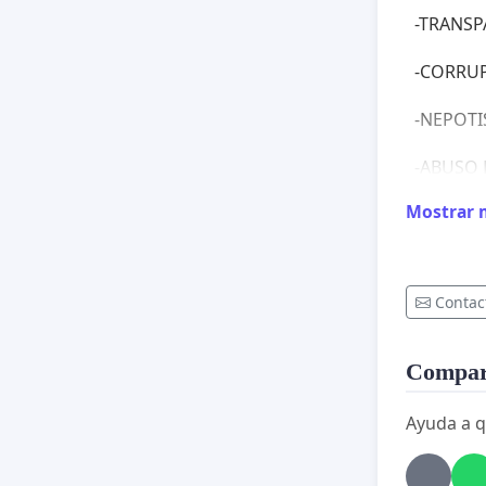
-TRANSPA
-CORRU
-NEPOT
-ABUSO
Mostrar 
-INCUM
-EXTOR
Contac
-ENTRE O
Compart
Ayuda a q