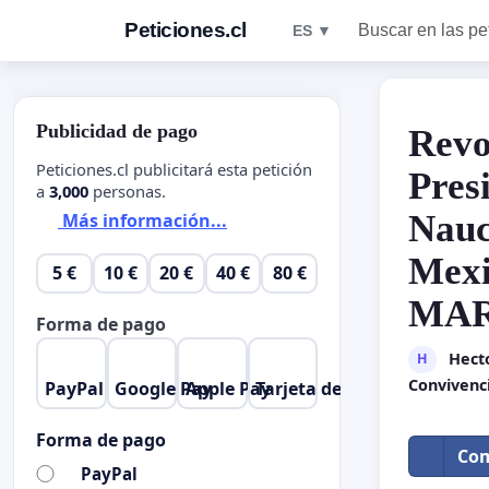
Peticiones.cl
Buscar en las pe
ES ▼
Publicidad de pago
Revo
Peticiones.cl publicitará esta petición
Pres
a
3,000
personas.
Nauc
Más información...
Mex
5 €
10 €
20 €
40 €
80 €
MAR
Forma de pago
Hect
H
Convivenc
PayPal
Google Pay
Apple Pay
Tarjeta de crédito
Forma de pago
Com
PayPal