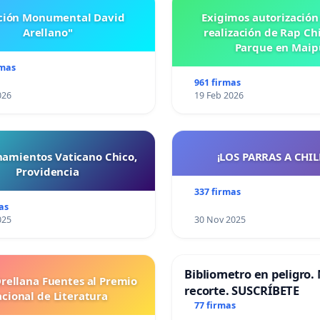
ación Monumental David
Exigimos autorización
Arellano"
realización de Rap Chi
Parque en Maip
rmas
961 firmas
026
19 Feb 2026
namientos Vaticano Chico,
¡LOS PARRAS A CHILE 
Providencia
337 firmas
as
025
30 Nov 2025
Bibliometro en peligro. 
Orellana Fuentes al Premio
recorte. SUSCRÍBETE
cional de Literatura
77 firmas