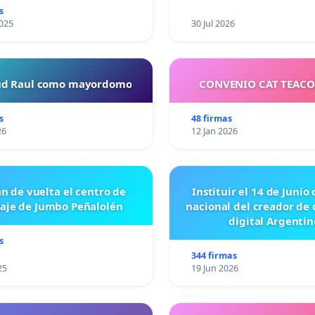
s
025
30 Jul 2026
tud Raul como mayordomo
CONVENIO CAT TEAC
s
48 firmas
26
12 Jan 2026
n de vuelta el centro de
Instituir el 14 de Junio
laje de Jumbo Peñalolén
nacional del creador de
digital Argentin
s
344 firmas
25
19 Jun 2026