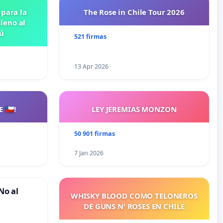
 para la
The Rose in Chile Tour 2026
leno al
ú
521 firmas
13 Apr 2026
🇨🇱!
LEY JEREMIAS MONZON
50 901 firmas
7 Jan 2026
No al
WHISKY BLOOD COMO TELONEROS
DE GUNS N' ROSES EN CHILE