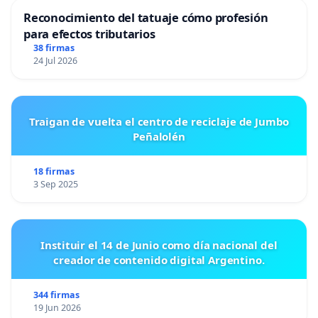
Reconocimiento del tatuaje cómo profesión
para efectos tributarios
38 firmas
24 Jul 2026
Traigan de vuelta el centro de reciclaje de Jumbo
Peñalolén
18 firmas
3 Sep 2025
Instituir el 14 de Junio como día nacional del
creador de contenido digital Argentino.
344 firmas
19 Jun 2026