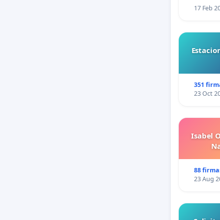
17 Feb 2
Estacio
351 firm
23 Oct 2
Isabel 
Na
88 firma
23 Aug 2