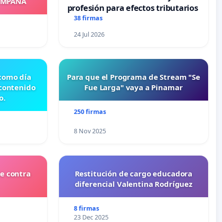
OMPAÑA
profesión para efectos tributarios
38 firmas
24 Jul 2026
 como día
Para que el Programa de Stream "Se
 contenido
Fue Larga" vaya a Pinamar
o.
250 firmas
8 Nov 2025
e contra
Restitución de cargo educadora
diferencial Valentina Rodríguez
8 firmas
23 Dec 2025