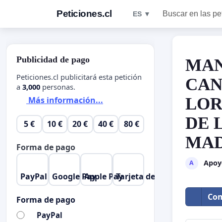
Peticiones.cl
Buscar en las pe
ES ▼
Publicidad de pago
MAN
Peticiones.cl publicitará esta petición
CAN
a
3,000
personas.
LOR
Más información...
DE 
5 €
10 €
20 €
40 €
80 €
MAD
Forma de pago
Apoy
A
PayPal
Google Pay
Apple Pay
Tarjeta de crédito
Com
Forma de pago
PayPal