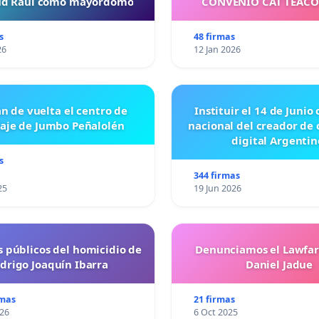
tud Raul como mayordomo
CONVENIO CAT TEAC
s
48 firmas
26
12 Jan 2026
n de vuelta el centro de
Instituir el 14 de Junio
laje de Jumbo Peñalolén
nacional del creador de
digital Argentin
s
344 firmas
25
19 Jun 2026
s públicos del homicidio de
Denunciamos el Lawfar
drigo Joaquín Ibarra
Daniel Jadue
rmas
21 firmas
026
6 Oct 2025