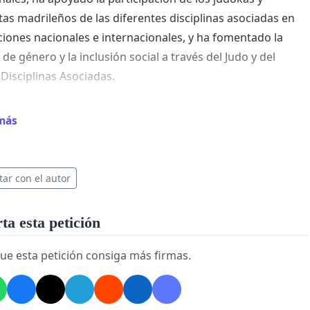
tas madrileños de las diferentes disciplinas asociadas en
iones nacionales e internacionales, y ha fomentado la
de género y la inclusión social a través del Judo y del
 Disciplinas Asociadas.
o, unido a su dilatada experiencia dentro de nuestra
más
ón en diferentes ámbitos de gestión, su demostrada
d de trabajo en equipo y su pasión por el Judo, garantizan
 Neli Lorenzo como Presidenta, nuestra Federación
tar con el autor
siendo un referente dentro del Judo español y potenciará
ad del Judo y demás Disciplinas Asociadas en la Comunidad
a esta petición
rid.
ue esta petición consiga más firmas.
d, febrero de 2024