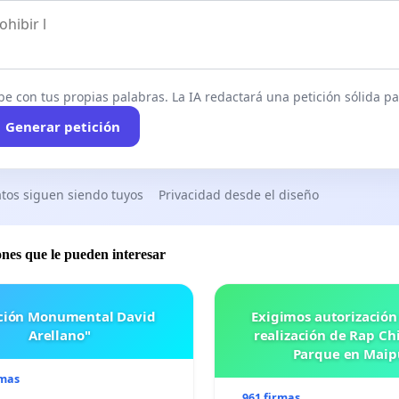
be con tus propias palabras. La IA redactará una petición sólida par
Generar petición
tos siguen siendo tuyos
Privacidad desde el diseño
ones que le pueden interesar
ación Monumental David
Exigimos autorización
Arellano"
realización de Rap Chi
Parque en Maip
rmas
961 firmas