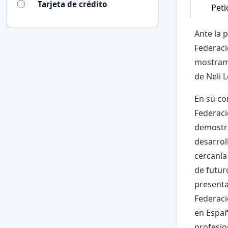
Tarjeta de crédito
Peti
Ante la 
Federaci
mostramo
de Neli 
En su co
Federaci
demostra
desarrol
cercanía 
de futur
presenta
Federaci
en Españ
profesio