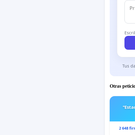
Escri
Tus da
Otras petici
"Est
2 648 fi