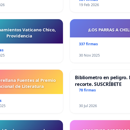
026
19 Feb 2026
namientos Vaticano Chico,
¡LOS PARRAS A CHILE 
Providencia
337 firmas
as
025
30 Nov 2025
Bibliometro en peligro. 
Orellana Fuentes al Premio
recorte. SUSCRÍBETE
cional de Literatura
78 firmas
s
025
30 Jul 2026