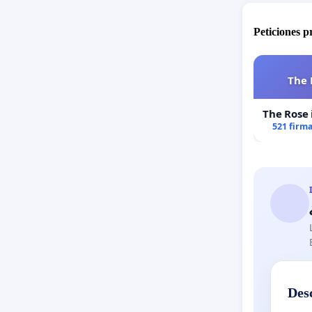
Peticiones 
The 
The Rose 
521 firm
Des