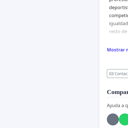
deportis
competic
igualdad 
resto de
Todo ell
Mostrar 
Federaci
capacida
que, con
Contac
seguirá 
la calid
Compart
de Mad
Ayuda a q
Madri