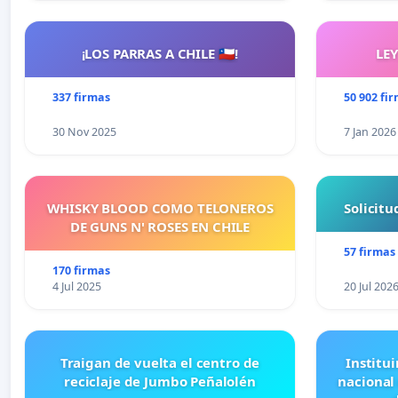
¡LOS PARRAS A CHILE 🇨🇱!
LE
337 firmas
50 902 fi
30 Nov 2025
7 Jan 2026
WHISKY BLOOD COMO TELONEROS
Solicit
DE GUNS N' ROSES EN CHILE
57 firmas
170 firmas
4 Jul 2025
20 Jul 202
Traigan de vuelta el centro de
Institui
reciclaje de Jumbo Peñalolén
nacional