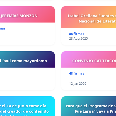
Y JEREMIAS MONZON
Isabel Orellana Fuentes 
Nacional de Litera
rmas
88 firmas
23 Aug 2025
ud Raul como mayordomo
CONVENIO CAT TEAC
48 firmas
6
12 Jan 2026
r el 14 de Junio como día
Para que el Programa de 
 del creador de contenido
Fue Larga" vaya a Pi