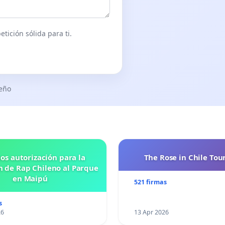
tición sólida para ti.
seño
os autorización para la
The Rose in Chile Tou
n de Rap Chileno al Parque
en Maipú
521 firmas
s
26
13 Apr 2026