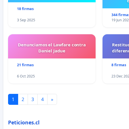
18 firmas
344 firma
3 Sep 2025
19 Jun 202
Denunciamos el Lawfare contra
Restitu
Daniel Jadue
diferen
21 firmas
8 firmas
6 Oct 2025
23 Dec 20
1
2
3
4
»
Peticiones.cl