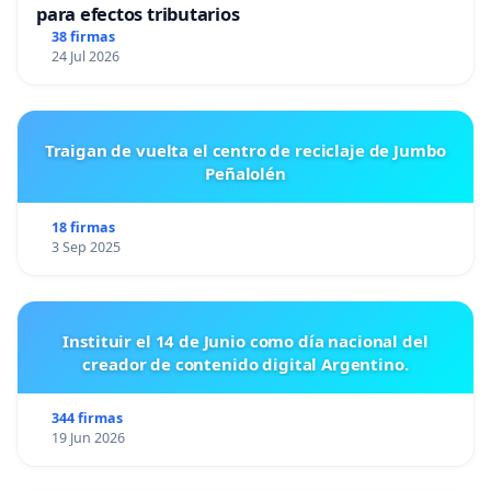
para efectos tributarios
38 firmas
24 Jul 2026
Traigan de vuelta el centro de reciclaje de Jumbo
Peñalolén
18 firmas
3 Sep 2025
Instituir el 14 de Junio como día nacional del
creador de contenido digital Argentino.
344 firmas
19 Jun 2026