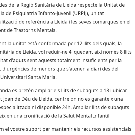
des de la Regió Sanitària de Lleida respecte la Unitat de
a de Psiquiatria Infanto-Juvenil (URPIJ), unitat
alització de referència a Lleida i les seves comarques en el
nt de Trastorns Mentals.
nt la unitat està conformada per 12 llits dels quals, la
itària de Lleida, vol reduir-ne 4, quedant així només 8 llits
nitat d'aguts sent aquests totalment insuficients per la
t d'urgències de menors que s'atenen a diari des del
 Universitari Santa Maria.
anda es pretén ampliar els llits de subaguts a 18 i ubicar-
nt Joan de Déu de Lleida, centre on no es garanteix una
especialitzada ni disponible 24h. Ampliar llits de subaguts
ix en una cronificació de la Salut Mental Infantil.
el vostre suport per mantenir els recursos assistencials