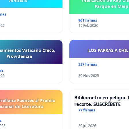
Arellano"
realización de Rap Chi
Parque en Maip
rmas
961 firmas
026
19 Feb 2026
namientos Vaticano Chico,
¡LOS PARRAS A CHILE 
Providencia
337 firmas
as
025
30 Nov 2025
Bibliometro en peligro. 
Orellana Fuentes al Premio
recorte. SUSCRÍBETE
cional de Literatura
77 firmas
s
025
30 Jul 2026