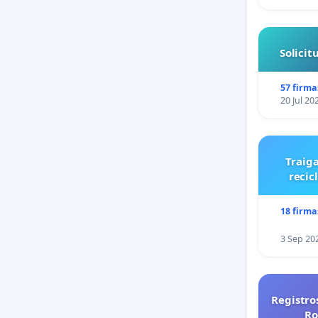
Solici
57 firma
20 Jul 20
Traiga
recic
18 firma
3 Sep 20
Registro
Ro