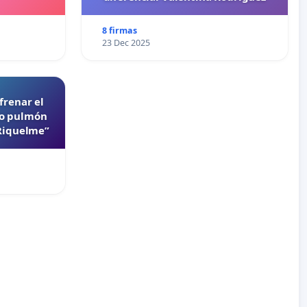
8 firmas
23 Dec 2025
frenar el
lo pulmón
 Riquelme”