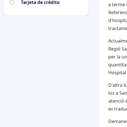
Tarjeta de crédito
a terme 
Referènci
d'hospit
tractame
Actualme
Regió San
per la u
quantita
Hospital
D'altra b
los a Sa
atenció 
es tradue
Demanem 