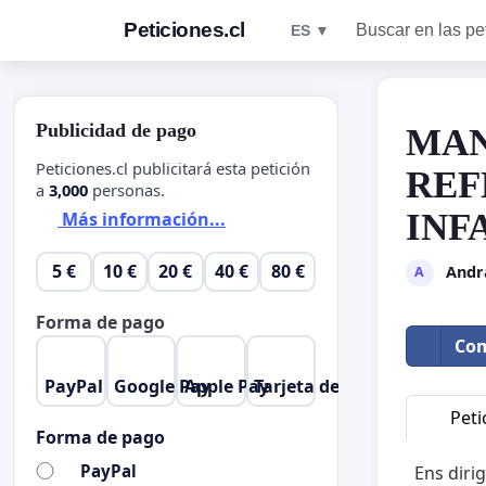
Peticiones.cl
Buscar en las pe
ES ▼
Publicidad de pago
MAN
Peticiones.cl publicitará esta petición
REF
a
3,000
personas.
INF
Más información...
5 €
10 €
20 €
40 €
80 €
Andr
A
Forma de pago
Com
PayPal
Google Pay
Apple Pay
Tarjeta de crédito
Peti
Forma de pago
PayPal
Ens diri