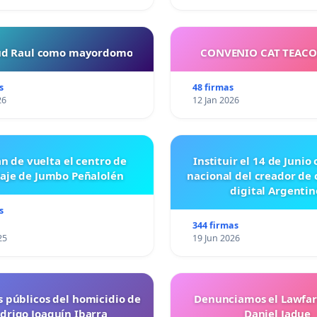
tud Raul como mayordomo
CONVENIO CAT TEAC
s
48 firmas
26
12 Jan 2026
n de vuelta el centro de
Instituir el 14 de Junio
laje de Jumbo Peñalolén
nacional del creador de
digital Argentin
s
344 firmas
25
19 Jun 2026
s públicos del homicidio de
Denunciamos el Lawfar
drigo Joaquín Ibarra
Daniel Jadue