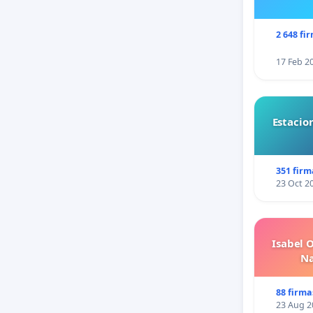
2 648 fi
17 Feb 2
Estacio
351 firm
23 Oct 2
Isabel 
Na
88 firma
23 Aug 2