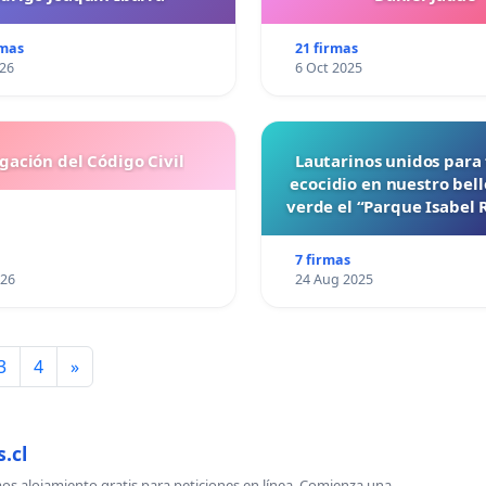
rmas
21 firmas
026
6 Oct 2025
gación del Código Civil
Lautarinos unidos para 
ecocidio en nuestro bel
verde el “Parque Isabel
7 firmas
026
24 Aug 2025
3
4
»
.cl
s alojamiento gratis para peticiones en línea. Comienza una