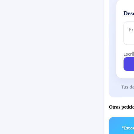
Des
Escri
Tus da
Otras petici
"Est