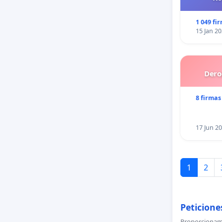
1 049 fi
15 Jan 2
Dero
8 firmas
17 Jun 2
1
2
Peticiones
Proporcionamo