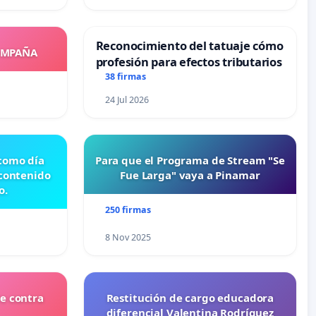
Reconocimiento del tatuaje cómo
OMPAÑA
profesión para efectos tributarios
38 firmas
24 Jul 2026
 como día
Para que el Programa de Stream "Se
 contenido
Fue Larga" vaya a Pinamar
o.
250 firmas
8 Nov 2025
e contra
Restitución de cargo educadora
diferencial Valentina Rodríguez