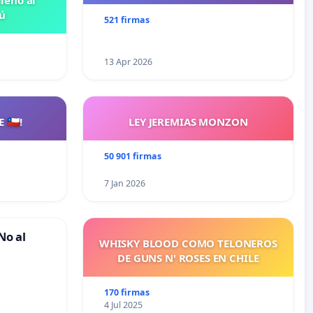
leno al
ú
521 firmas
13 Apr 2026
🇨🇱!
LEY JEREMIAS MONZON
50 901 firmas
7 Jan 2026
No al
WHISKY BLOOD COMO TELONEROS
DE GUNS N' ROSES EN CHILE
170 firmas
4 Jul 2025