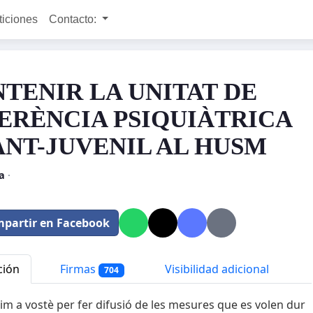
ticiones
Contacto:
TENIR LA UNITAT DE
ERÈNCIA PSIQUIÀTRICA
ANT-JUVENIL AL HUSM
a
·
partir en Facebook
ción
Firmas
Visibilidad adicional
704
gim a vostè per fer difusió de les mesures que es volen dur