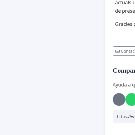
actuals 
de preser
Gràcies 
Contac
Compart
Ayuda a q