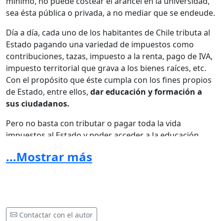
mínimo, no puede costear el arancel en la universidad,
sea ésta pública o privada, a no mediar que se endeude.
Día a día, cada uno de los habitantes de Chile tributa al
Estado pagando una variedad de impuestos como
contribuciones, tazas, impuesto a la renta, pago de IVA,
impuesto territorial que grava a los bienes raíces, etc.
Con el propósito que éste cumpla con los fines propios
de Estado, entre ellos,
dar educación y formación a
sus ciudadanos.
Pero no basta con tributar o pagar toda la vida
impuestos al Estado y poder acceder a la educación
superior, puesto que en Chile además, se debe
...Mostrar más
continuar pagando elevados aranceles para tener
posibilidad de educarse. El Estado nos cobra
nuevamente, por algo que estamos continuamente
pagando y pagaremos por siempre; configurándose lo
que en derecho Penal Tributario se considera y se
Contactar con el autor
configura como una,
exacción ilegal
, es decir, el delito