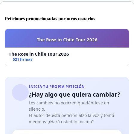
Pacto se comprometen a asegurar a los hombres y a
las mujeres igual título a gozar de todos los derechos
Peticiones promocionadas por otros usuarios
económicos, sociales y culturales enunciados en el
presente Pacto”.
Artículo Nº13: “Los Estados Partes en el presente
The Rose in Chile Tour 2026
Pacto reconocen que, con objeto de lograr el pleno
ejercicio de este derecho:
The Rose in Chile Tour 2026
521 firmas
a) La enseñanza primaria debe ser obligatoria y
asequible a todos gratuitamente;
b) La enseñanza secundaria, en sus diferentes
INICIA TU PROPIA PETICIÓN
formas, incluso la enseñanza secundaria Técnica y
¿Hay algo que quiera cambiar?
Profesional, debe ser generalizada y hacerse
Los cambios no ocurren quedándose en
accesible a todos, por cuantos medios sean
silencio.
apropiados, y en particular por la implantación
El autor de esta petición alzó la voz y tomó
progresiva de la enseñanza gratuita.
medidas. ¿Hará usted lo mismo?
c) La enseñanza superior debe hacerse igualmente