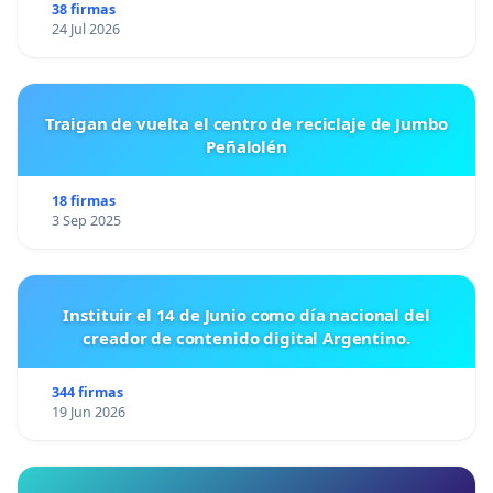
38 firmas
24 Jul 2026
Traigan de vuelta el centro de reciclaje de Jumbo
Peñalolén
18 firmas
3 Sep 2025
Instituir el 14 de Junio como día nacional del
creador de contenido digital Argentino.
344 firmas
19 Jun 2026