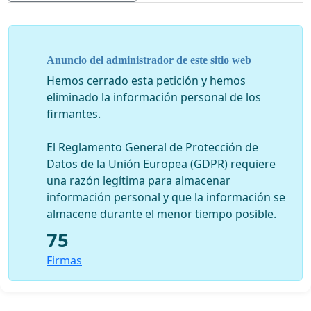
de gravar o cobrar impuestos dos veces por el mismo
objeto.
Aún más, en la
Declaración Universal de los
Derechos
Anuncio del administrador de este sitio web
Humanos
, artículo 26 señala:
Hemos cerrado esta petición y hemos
eliminado la información personal de los
1. “Toda persona tiene derecho a la educación. La
firmantes.
educación debe ser gratuita, al menos en lo
concerniente a la instrucción elemental y
El Reglamento General de Protección de
fundamental. La instrucción elemental será
Datos de la Unión Europea (GDPR) requiere
obligatoria. La instrucción Técnica y Profesional
una razón legítima para almacenar
habrá de ser generalizada; el acceso a los estudios
información personal y que la información se
superiores será igual para todos, en función de los
almacene durante el menor tiempo posible.
méritos respectivos”.
75
EN el
Pacto Internacional de Derechos Económicos,
Firmas
Sociales y Culturales, suscrito y ratificado por Chile,
señala:
Artículo Nº 3: “Los Estados Partes en el presente