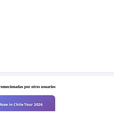
mos quedarnos de brazos cruzados.
Si queremos que
ids venga a Argentina, tenemos que DEMOSTRAR que
listos para recibirlos con el estadio LLENO y el corazón
NDO. 🔥
a la petición, compartila, gritá bien fuerte!
¡Que el
scuche a STAY ARGENTINA!
promocionadas por otros usuarios
Rose in Chile Tour 2026