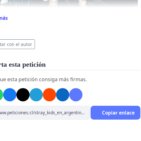
más
tar con el autor
a esta petición
ue esta petición consiga más firmas.
 EL MOMENTO DE HACERLO REALIDAD!
Copiar enlace
firma es un grito.
 firma es una promesa.
firma nos acerca a verlos en nuestro país.