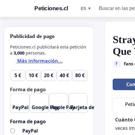
Peticiones.cl
Buscar en las pe
ES ▼
Publicidad de pago
Stra
Peticiones.cl publicitará esta petición
Que 
a
3,000
personas.
Más información...
fans 
f
5 €
10 €
20 €
40 €
80 €
Com
Forma de pago
Peti
PayPal
Google Pay
Apple Pay
Tarjeta de crédito
Cuánto 
Forma de pago
veces im
PayPal