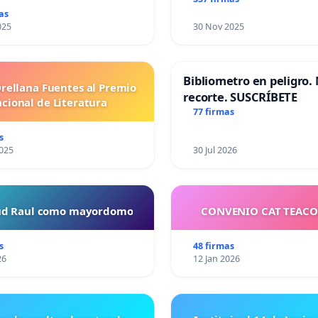
as
025
30 Nov 2025
Bibliometro en peligro. 
Orellana Fuentes al Premio
recorte. SUSCRÍBETE
cional de Literatura
77 firmas
s
025
30 Jul 2026
tud Raul como mayordomo
CONVENIO CAT TEAC
s
48 firmas
26
12 Jan 2026