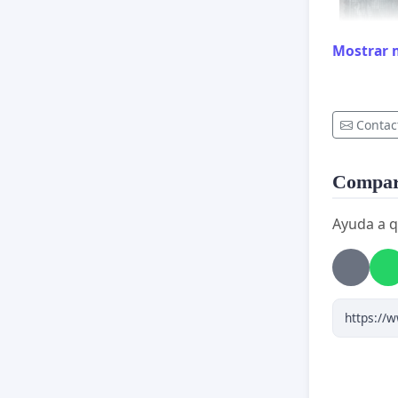
Mostrar 
Contac
Compart
Ayuda a q
ESTE ES
💙
Cada 
💙
Cada
💙
Cada 