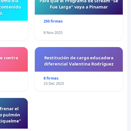
 como día
Para que el Programa de Stream "Se
 contenido
Fue Larga" vaya a Pinamar
o.
250 firmas
8 Nov 2025
e contra
Restitución de cargo educadora
diferencial Valentina Rodríguez
8 firmas
23 Dec 2025
frenar el
lo pulmón
 Riquelme”