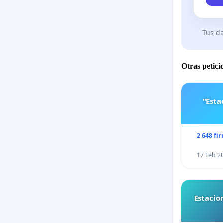
Tus da
Otras petici
"Est
2 648 fi
17 Feb 2
Estacio