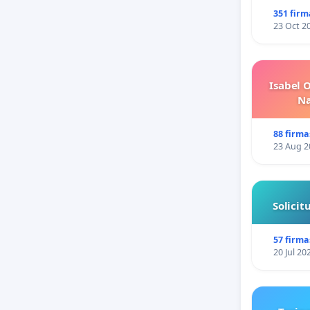
351 firm
23 Oct 2
Isabel 
Na
88 firma
23 Aug 2
Solici
57 firma
20 Jul 20