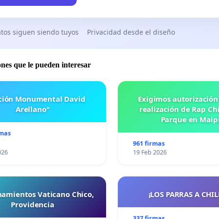
tos siguen siendo tuyos
Privacidad desde el diseño
ones que le pueden interesar
ación Monumental David
Exigimos autorización
Arellano"
realización de Rap Chi
Parque en Maip
rmas
961 firmas
026
19 Feb 2026
namientos Vaticano Chico,
¡LOS PARRAS A CHILE 
Providencia
337 firmas