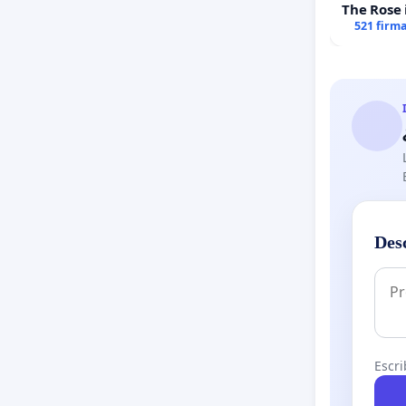
The Rose 
521 firm
Des
Escri