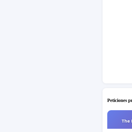
No pode
Stray K
estamos 
EXPLOTA
📢
¡Firm
mundo e
Peticiones 
The 