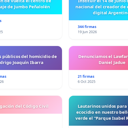
n de vuelta el centro de
Instituir el 14 de Junio
laje de Jumbo Peñalolén
nacional del creador de
digital Argentin
s
344 firmas
25
19 Jun 2026
s públicos del homicidio de
Denunciamos el Lawfar
drigo Joaquín Ibarra
Daniel Jadue
rmas
21 firmas
026
6 Oct 2025
gación del Código Civil
Lautarinos unidos para 
ecocidio en nuestro bel
verde el “Parque Isabel