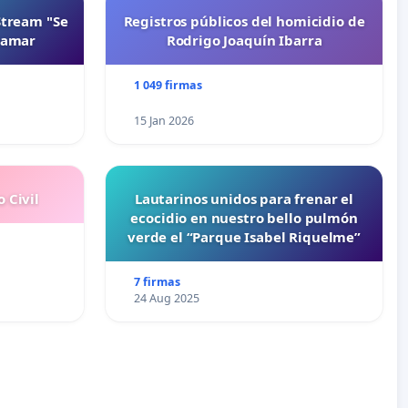
Stream "Se
Registros públicos del homicidio de
namar
Rodrigo Joaquín Ibarra
1 049 firmas
15 Jan 2026
 Civil
Lautarinos unidos para frenar el
ecocidio en nuestro bello pulmón
verde el “Parque Isabel Riquelme”
7 firmas
24 Aug 2025