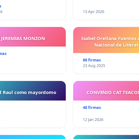
s
26
13 Apr 2026
Y JEREMIAS MONZON
Isabel Orellana Fuentes 
Nacional de Litera
rmas
88 firmas
23 Aug 2025
ud Raul como mayordomo
CONVENIO CAT TEAC
48 firmas
6
12 Jan 2026