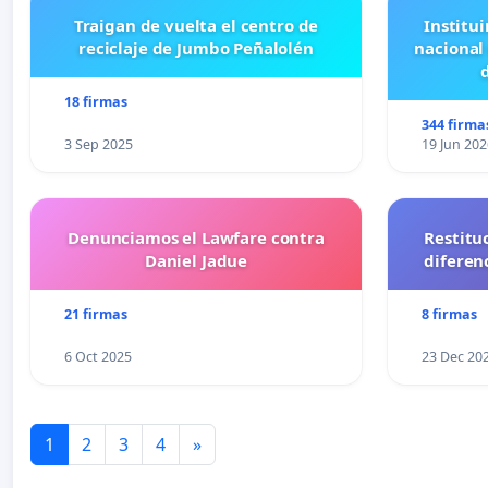
Traigan de vuelta el centro de
Institui
reciclaje de Jumbo Peñalolén
nacional
18 firmas
344 firma
3 Sep 2025
19 Jun 202
Denunciamos el Lawfare contra
Restitu
Daniel Jadue
diferen
21 firmas
8 firmas
6 Oct 2025
23 Dec 20
1
2
3
4
»