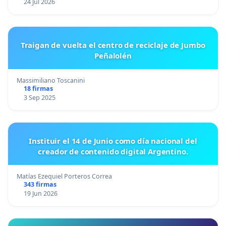
24 Jul 2026
Traigan de vuelta el centro de reciclaje de Jumbo
Peñalolén
Massimiliano Toscanini
18 firmas
3 Sep 2025
Instituir el 14 de Junio como día nacional del
creador de contenido digital Argentino.
Matías Ezequiel Porteros Correa
343 firmas
19 Jun 2026