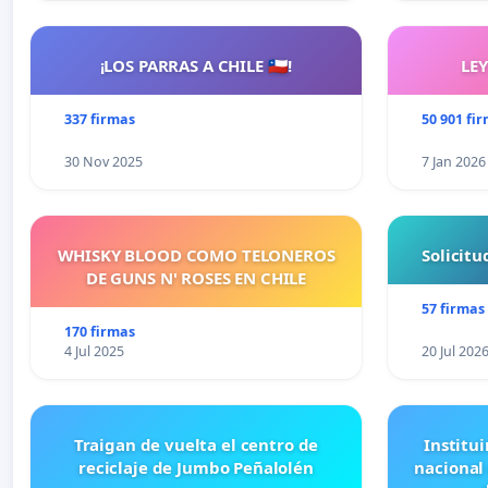
¡LOS PARRAS A CHILE 🇨🇱!
LE
337 firmas
50 901 fi
30 Nov 2025
7 Jan 2026
WHISKY BLOOD COMO TELONEROS
Solicit
DE GUNS N' ROSES EN CHILE
57 firmas
170 firmas
4 Jul 2025
20 Jul 202
Traigan de vuelta el centro de
Institui
reciclaje de Jumbo Peñalolén
nacional