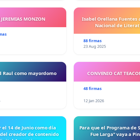
Y JEREMIAS MONZON
Isabel Orellana Fuentes 
Nacional de Litera
rmas
88 firmas
23 Aug 2025
ud Raul como mayordomo
CONVENIO CAT TEAC
48 firmas
6
12 Jan 2026
r el 14 de Junio como día
Para que el Programa de 
 del creador de contenido
Fue Larga" vaya a Pi