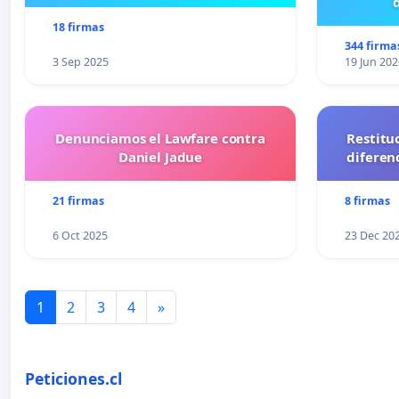
18 firmas
344 firma
3 Sep 2025
19 Jun 202
Denunciamos el Lawfare contra
Restitu
Daniel Jadue
diferen
21 firmas
8 firmas
6 Oct 2025
23 Dec 20
1
2
3
4
»
Peticiones.cl