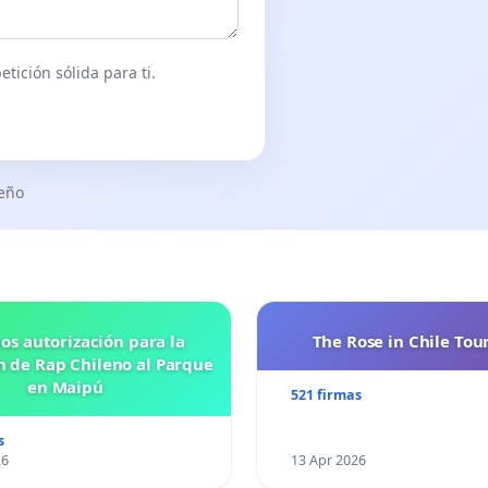
tición sólida para ti.
seño
os autorización para la
The Rose in Chile Tou
n de Rap Chileno al Parque
en Maipú
521 firmas
s
26
13 Apr 2026