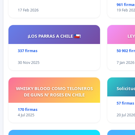
961 firma
17 Feb 2026
19 Feb 20
¡LOS PARRAS A CHILE 🇨🇱!
LE
337 firmas
50 902 fi
30 Nov 2025
7 Jan 2026
WHISKY BLOOD COMO TELONEROS
Solicit
DE GUNS N' ROSES EN CHILE
57 firmas
170 firmas
4 Jul 2025
20 Jul 202