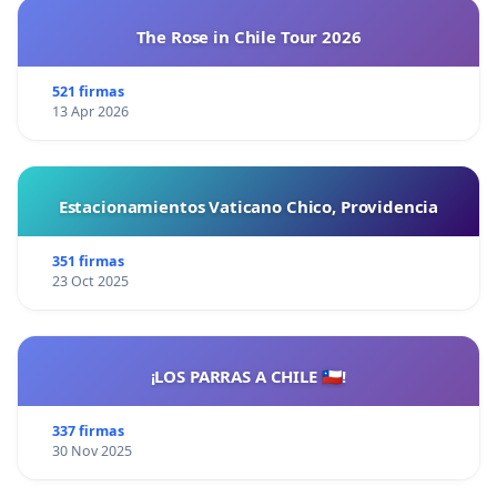
honor que hoy están siendo rifados en la lotería de
The Rose in Chile Tour 2026
intereses ajenos. Donde otros cobrarán el premio,
pero Ustedes quedarán con las responsabilidades.
521 firmas
13 Apr 2026
Sin otro particular, los saludamos atentamente.
Estacionamientos Vaticano Chico, Providencia
351 firmas
23 Oct 2025
¡LOS PARRAS A CHILE 🇨🇱!
337 firmas
30 Nov 2025