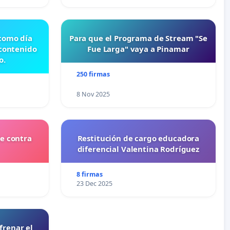
 como día
Para que el Programa de Stream "Se
 contenido
Fue Larga" vaya a Pinamar
o.
250 firmas
8 Nov 2025
e contra
Restitución de cargo educadora
diferencial Valentina Rodríguez
8 firmas
23 Dec 2025
frenar el