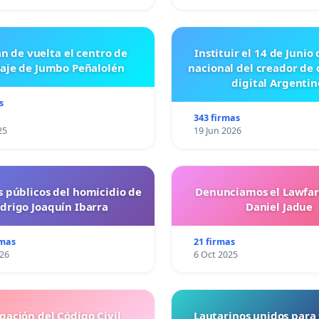
n de vuelta el centro de
Instituir el 14 de Junio
laje de Jumbo Peñalolén
nacional del creador de
digital Argentin
s
343 firmas
25
19 Jun 2026
s públicos del homicidio de
Denunciamos el Lawfar
drigo Joaquín Ibarra
Daniel Jadue
rmas
21 firmas
026
6 Oct 2025
gación del Código Civil
Lautarinos unidos para 