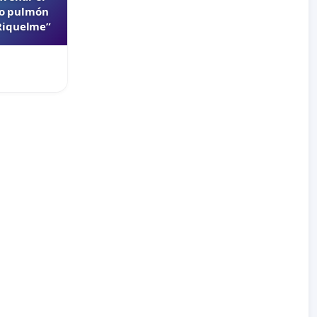
lo pulmón
 Riquelme”