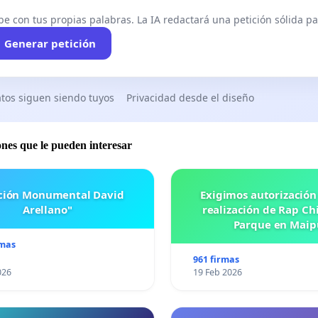
be con tus propias palabras. La IA redactará una petición sólida par
Generar petición
tos siguen siendo tuyos
Privacidad desde el diseño
ones que le pueden interesar
ación Monumental David
Exigimos autorización
Arellano"
realización de Rap Chi
Parque en Maip
rmas
961 firmas
026
19 Feb 2026