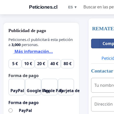
Peticiones.cl
Buscar en las pe
ES ▼
REMATE 
Publicidad de pago
Peticiones.cl publicitará esta petición
Compa
a
3,000
personas.
Más información...
Petici
5 €
10 €
20 €
40 €
80 €
Contactar 
Forma de pago
Tu nombr
PayPal
Google Pay
Apple Pay
Tarjeta de crédito
Forma de pago
Dirección
PayPal