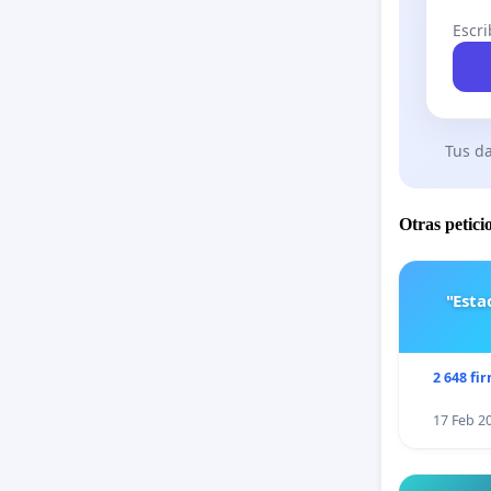
Escri
Tus da
Otras petici
"Est
2 648 fi
17 Feb 2