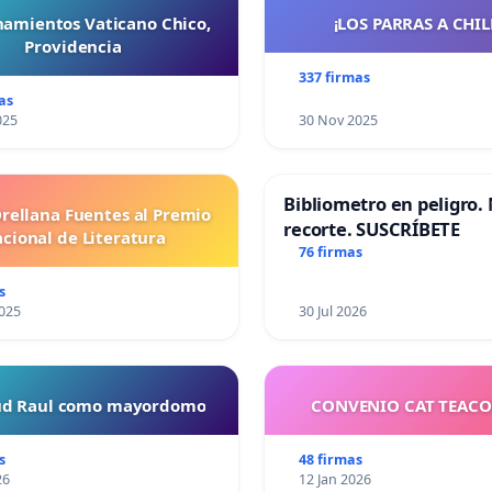
namientos Vaticano Chico,
¡LOS PARRAS A CHILE 
Providencia
337 firmas
as
025
30 Nov 2025
Bibliometro en peligro. 
Orellana Fuentes al Premio
recorte. SUSCRÍBETE
cional de Literatura
76 firmas
s
025
30 Jul 2026
tud Raul como mayordomo
CONVENIO CAT TEAC
s
48 firmas
26
12 Jan 2026