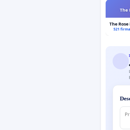
The 
The Rose 
521 firm
Des