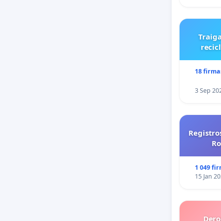
Traiga
recic
18 firma
3 Sep 20
Registro
Ro
1 049 fi
15 Jan 2
Dero