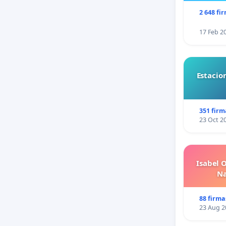
2 648 fi
17 Feb 2
Estacio
351 firm
23 Oct 2
Isabel 
Na
88 firma
23 Aug 2