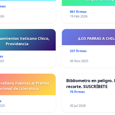
rmas
961 firmas
026
19 Feb 2026
namientos Vaticano Chico,
¡LOS PARRAS A CHILE 
Providencia
337 firmas
as
025
30 Nov 2025
Bibliometro en peligro. 
Orellana Fuentes al Premio
recorte. SUSCRÍBETE
cional de Literatura
76 firmas
s
025
30 Jul 2026