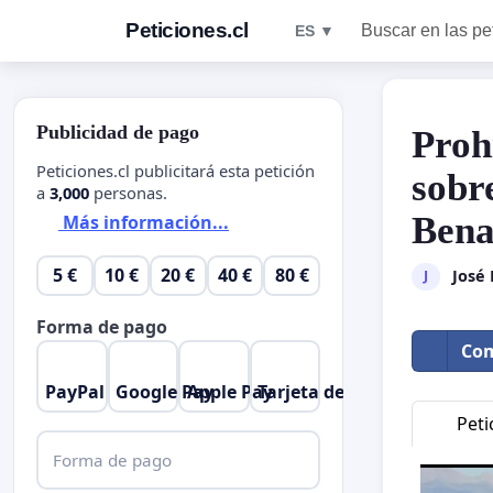
Peticiones.cl
Buscar en las pe
ES ▼
Publicidad de pago
Proh
Peticiones.cl publicitará esta petición
sobr
a
3,000
personas.
Bena
Más información...
5 €
10 €
20 €
40 €
80 €
José
J
Forma de pago
Com
PayPal
Google Pay
Apple Pay
Tarjeta de crédito
Peti
Forma de pago