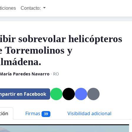
ticiones
Contacto:
ibir sobrevolar helicópteros
e Torremolinos y
lmádena.
 María Paredes Navarro
· RO
partir en Facebook
ción
Firmas
Visibilidad adicional
39