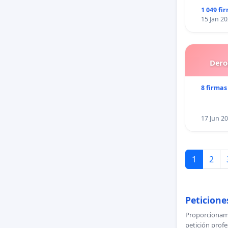
1 049 fi
15 Jan 2
Dero
8 firmas
17 Jun 2
1
2
Peticiones
Proporcionamo
petición profe