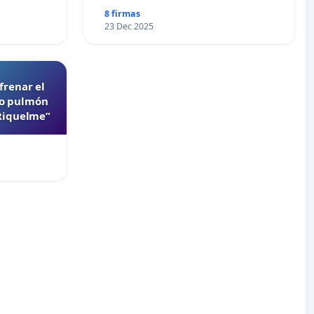
8 firmas
23 Dec 2025
frenar el
lo pulmón
 Riquelme”