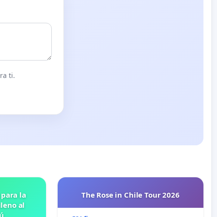
a ti.
 para la
The Rose in Chile Tour 2026
leno al
ú