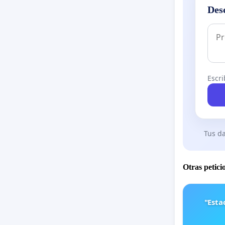
Des
Escri
Tus da
Otras petici
"Est