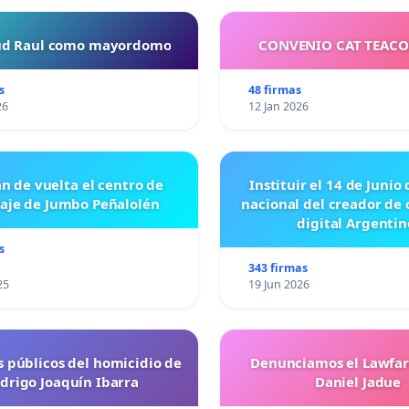
tud Raul como mayordomo
CONVENIO CAT TEAC
s
48 firmas
26
12 Jan 2026
n de vuelta el centro de
Instituir el 14 de Junio
laje de Jumbo Peñalolén
nacional del creador de
digital Argentin
s
343 firmas
25
19 Jun 2026
s públicos del homicidio de
Denunciamos el Lawfar
drigo Joaquín Ibarra
Daniel Jadue