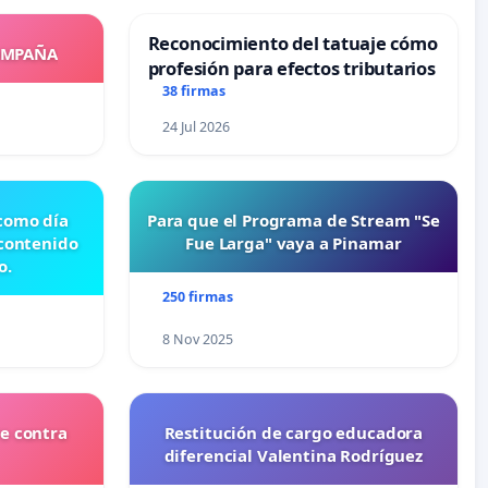
Reconocimiento del tatuaje cómo
OMPAÑA
profesión para efectos tributarios
38 firmas
24 Jul 2026
 como día
Para que el Programa de Stream "Se
 contenido
Fue Larga" vaya a Pinamar
o.
250 firmas
8 Nov 2025
e contra
Restitución de cargo educadora
diferencial Valentina Rodríguez