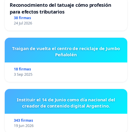
Reconocimiento del tatuaje cómo profesión
para efectos tributarios
38 firmas
24 Jul 2026
Traigan de vuelta el centro de reciclaje de Jumbo
Peñalolén
18 firmas
3 Sep 2025
Instituir el 14 de Junio como día nacional del
creador de contenido digital Argentino.
343 firmas
19 Jun 2026