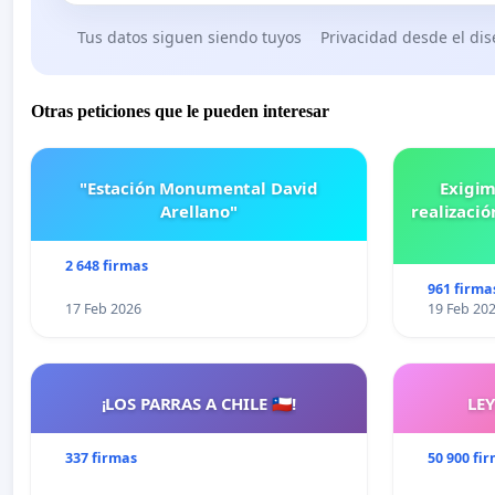
Tus datos siguen siendo tuyos
Privacidad desde el di
Otras peticiones que le pueden interesar
"Estación Monumental David
Exigim
Arellano"
realizació
2 648 firmas
961 firma
17 Feb 2026
19 Feb 20
¡LOS PARRAS A CHILE 🇨🇱!
LE
337 firmas
50 900 fi