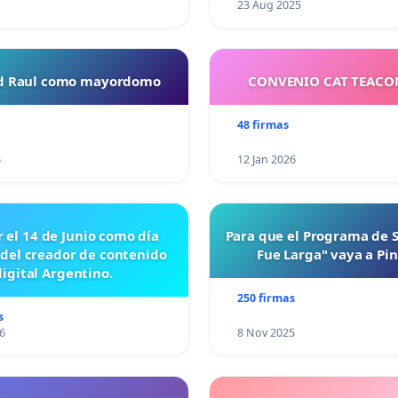
23 Aug 2025
ud Raul como mayordomo
CONVENIO CAT TEAC
48 firmas
6
12 Jan 2026
r el 14 de Junio como día
Para que el Programa de 
 del creador de contenido
Fue Larga" vaya a Pi
digital Argentino.
250 firmas
s
6
8 Nov 2025