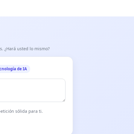
as. ¿Hará usted lo mismo?
cnología de IA
tición sólida para ti.