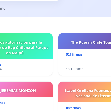
seño
os autorización para la
The Rose in Chile Tou
n de Rap Chileno al Parque
en Maipú
521 firmas
s
26
13 Apr 2026
Y JEREMIAS MONZON
Isabel Orellana Fuentes 
Nacional de Litera
rmas
88 firmas