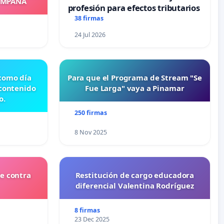
OMPAÑA
profesión para efectos tributarios
38 firmas
24 Jul 2026
 como día
Para que el Programa de Stream "Se
 contenido
Fue Larga" vaya a Pinamar
o.
250 firmas
8 Nov 2025
e contra
Restitución de cargo educadora
diferencial Valentina Rodríguez
8 firmas
23 Dec 2025