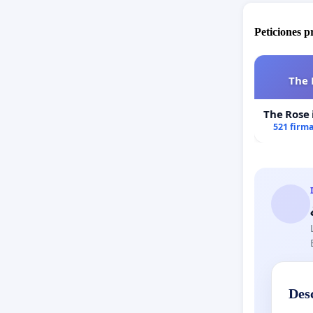
Peticiones 
The 
The Rose 
521 firm
Des