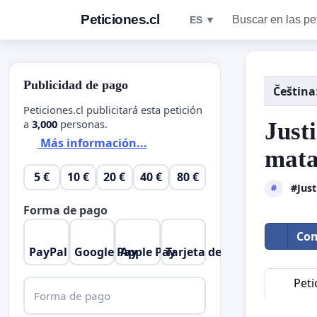
Peticiones.cl
Buscar en las pe
ES ▼
Publicidad de pago
Čeština
Peticiones.cl publicitará esta petición
a
3,000
personas.
Justi
Más información...
mata
5 €
10 €
20 €
40 €
80 €
#Just
#
Forma de pago
Com
PayPal
Google Pay
Apple Pay
Tarjeta de crédito
Peti
Forma de pago