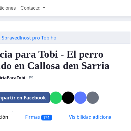
ticiones
Contacto:
:
Spravedlnost pro Tobiho
cia para Tobi - El perro
do en Callosa den Sarria
iciaParaTobi
· ES
partir en Facebook
ción
Firmas
Visibilidad adicional
741