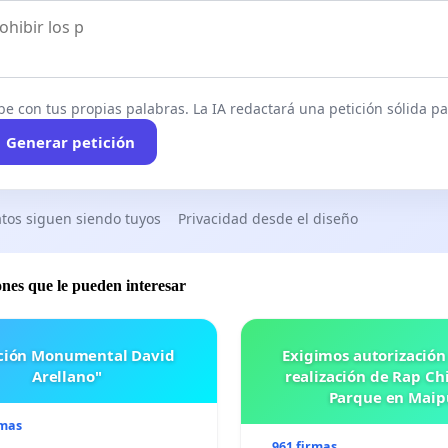
be con tus propias palabras. La IA redactará una petición sólida par
Generar petición
tos siguen siendo tuyos
Privacidad desde el diseño
ones que le pueden interesar
ación Monumental David
Exigimos autorización
Arellano"
realización de Rap Chi
Parque en Maip
rmas
961 firmas