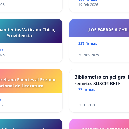
026
19 Feb 2026
namientos Vaticano Chico,
¡LOS PARRAS A CHILE 
Providencia
337 firmas
as
025
30 Nov 2025
Bibliometro en peligro. 
Orellana Fuentes al Premio
recorte. SUSCRÍBETE
cional de Literatura
77 firmas
s
025
30 Jul 2026