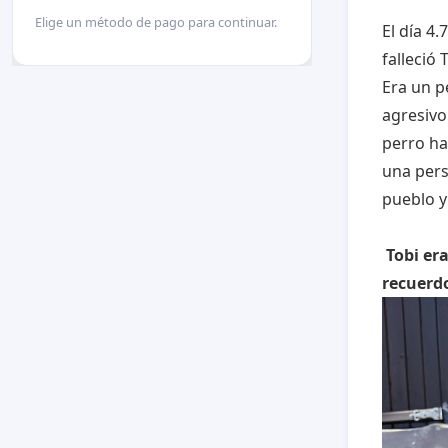
Elige un método de pago para continuar.
El día 4.
falleció
Era un p
agresivo
perro ha
una pers
pueblo y
Tobi era
recuerdo