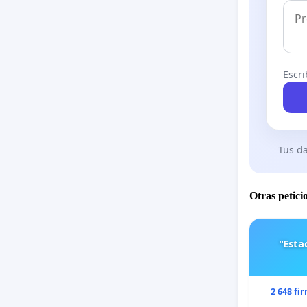
Escri
Tus da
Otras petici
"Est
2 648 fi