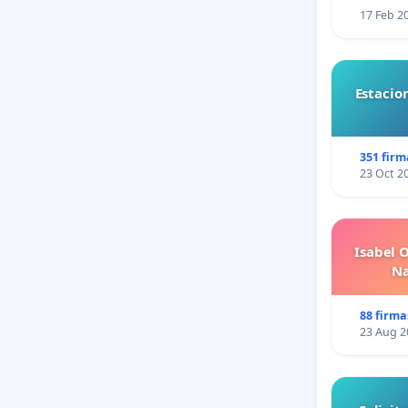
17 Feb 2
Estacio
351 firm
23 Oct 2
Isabel 
Na
88 firma
23 Aug 2