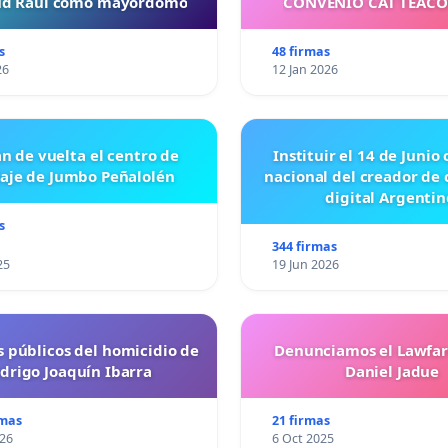
tud Raul como mayordomo
CONVENIO CAT TEAC
s
48 firmas
26
12 Jan 2026
n de vuelta el centro de
Instituir el 14 de Junio
laje de Jumbo Peñalolén
nacional del creador de
digital Argentin
s
344 firmas
25
19 Jun 2026
s públicos del homicidio de
Denunciamos el Lawfar
drigo Joaquín Ibarra
Daniel Jadue
rmas
21 firmas
026
6 Oct 2025