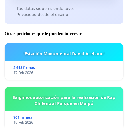
esta norma para los de 2do
Tus datos siguen siendo tuyos
Privacidad desde el diseño
semestre, lo cual muestra una falta de consistencia
en su gestión.
Otras peticiones que le pueden interesar
5. Actitudes inadecuadas: En varias ocasiones
hemos buscado a la Coordinadora
"Estación Monumental David Arellano"
para resolver dudas o problemas académicos, pero
no se encuentra disponible. En
2 648 firmas
17 Feb 2026
su lugar, se dedica a realizar comentarios y chismes
dentro de la coordinación, lo
Exigimos autorización para la realización de Rap
que afecta el ambiente laboral y académico. Esta
Chileno al Parque en Maipú
actitud ha generado
961 firmas
desorganización y falta de comunicación efectiva,
19 Feb 2026