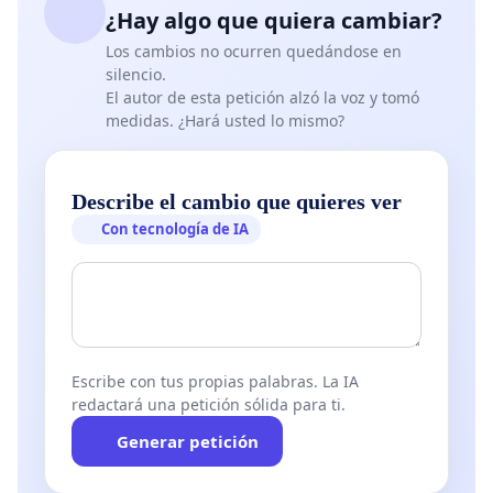
¿Hay algo que quiera cambiar?
necesarios.
Los cambios no ocurren quedándose en
silencio.
4. Falta de supervisión y control: La Coordinadora
El autor de esta petición alzó la voz y tomó
ha dejado pasar múltiples
medidas. ¿Hará usted lo mismo?
incidencias que afectan la calidad del aprendizaje.
Un ejemplo claro de esto es el
Describe el cambio que quieres ver
Con tecnología de IA
descuido en la supervisión de los justificantes,
uniforme y campos clinicos , tanto
de los estudiantes como de los docentes, lo que
genera una falta de disciplina en la
Escribe con tus propias palabras. La IA
institución. Además, el incumplimiento en la
redactará una petición sólida para ti.
imposición de la cofia a los estudiantes
Generar petición
de 4to y 6to semestre, contrasta con la exigencia de