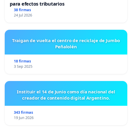
para efectos tributarios
38 firmas
24 Jul 2026
Traigan de vuelta el centro de reciclaje de Jumbo
Peñalolén
18 firmas
3 Sep 2025
Instituir el 14 de Junio como día nacional del
creador de contenido digital Argentino.
343 firmas
19 Jun 2026