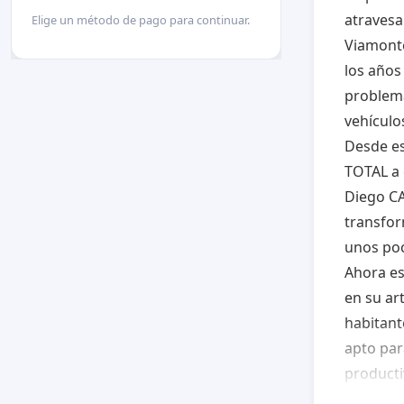
atravesa
Elige un método de pago para continuar.
Viamonte
los años
problema
vehículo
Desde e
TOTAL a 
Diego CA
transfor
unos po
Ahora es
en su ar
habitant
apto par
producti
comprome