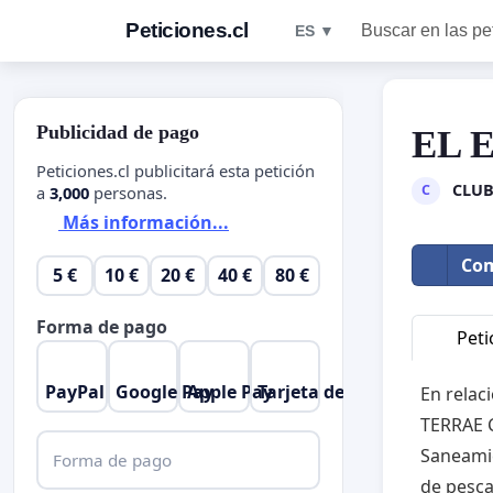
Peticiones.cl
Buscar en las pe
ES ▼
Publicidad de pago
EL 
Peticiones.cl publicitará esta petición
CLUB
C
a
3,000
personas.
Más información...
Com
5 €
10 €
20 €
40 €
80 €
Forma de pago
Peti
PayPal
Google Pay
Apple Pay
Tarjeta de crédito
En relac
TERRAE C
Saneamie
Forma de pago
de pesca