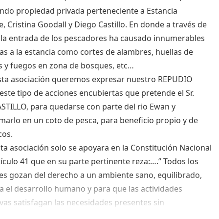
ndo propiedad privada perteneciente a Estancia
, Cristina Goodall y Diego Castillo. En donde a través de
 la entrada de los pescadores ha causado innumerables
s a la estancia como cortes de alambres, huellas de
s y fuegos en zona de bosques, etc…
sta asociación queremos expresar nuestro REPUDIO
este tipo de acciones encubiertas que pretende el Sr.
STILLO, para quedarse con parte del rio Ewan y
marlo en un coto de pesca, para beneficio propio y de
cos.
ta asociación solo se apoyara en la Constitución Nacional
tículo 41 que en su parte pertinente reza:….” Todos los
es gozan del derecho a un ambiente sano, equilibrado,
a el desarrollo humano y para que las actividades
vas satisfagan las necesidades presentes sin
ter las de las generaciones futuras; y tienen el deber de