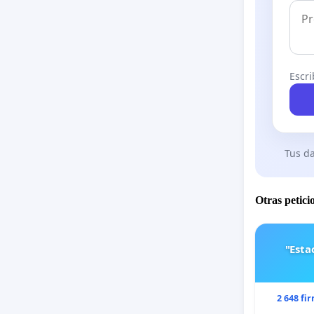
Escri
Tus da
Otras petici
"Est
2 648 fi