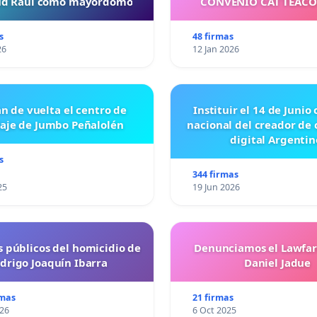
tud Raul como mayordomo
CONVENIO CAT TEAC
s
48 firmas
26
12 Jan 2026
n de vuelta el centro de
Instituir el 14 de Junio
laje de Jumbo Peñalolén
nacional del creador de
digital Argentin
s
344 firmas
25
19 Jun 2026
s públicos del homicidio de
Denunciamos el Lawfar
drigo Joaquín Ibarra
Daniel Jadue
rmas
21 firmas
026
6 Oct 2025