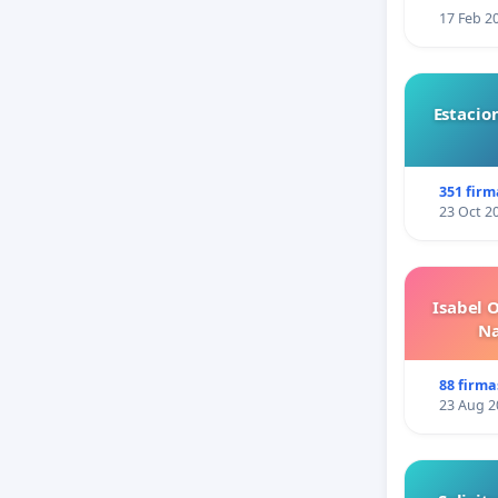
17 Feb 2
Estacio
351 firm
23 Oct 2
Isabel 
Na
88 firma
23 Aug 2