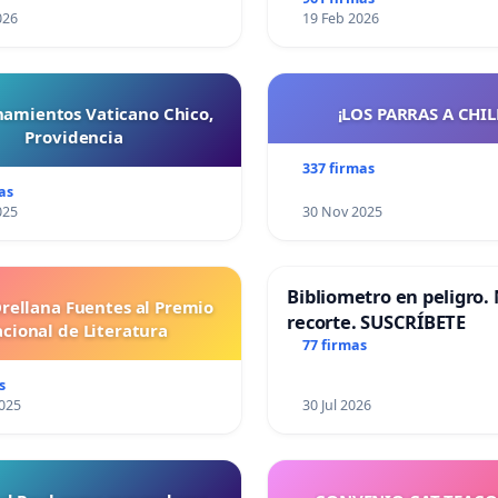
026
19 Feb 2026
namientos Vaticano Chico,
¡LOS PARRAS A CHILE 
Providencia
337 firmas
as
025
30 Nov 2025
Bibliometro en peligro. 
Orellana Fuentes al Premio
recorte. SUSCRÍBETE
cional de Literatura
77 firmas
s
025
30 Jul 2026