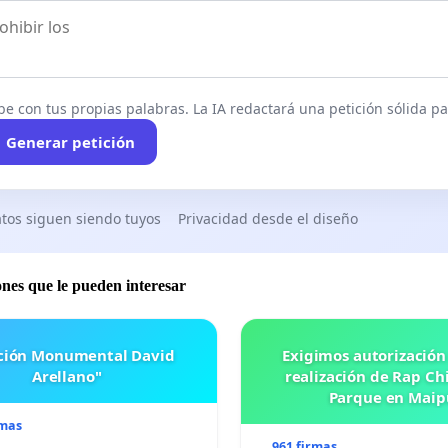
be con tus propias palabras. La IA redactará una petición sólida par
Generar petición
tos siguen siendo tuyos
Privacidad desde el diseño
ones que le pueden interesar
ación Monumental David
Exigimos autorización
Arellano"
realización de Rap Chi
Parque en Maip
rmas
961 firmas