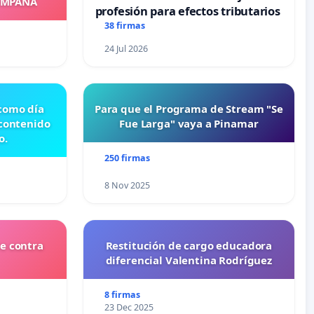
OMPAÑA
profesión para efectos tributarios
38 firmas
24 Jul 2026
 como día
Para que el Programa de Stream "Se
 contenido
Fue Larga" vaya a Pinamar
o.
250 firmas
8 Nov 2025
e contra
Restitución de cargo educadora
diferencial Valentina Rodríguez
8 firmas
23 Dec 2025