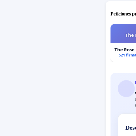
Peticiones 
The 
The Rose 
521 firm
Des