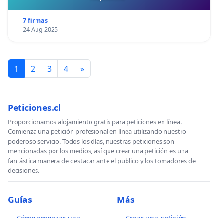
Jorge Valero (Venezuela, Embajador)
7 firmas
Neybis Bracho (Venezuela, Poeta)
24 Aug 2025
Enrique Hernández (Venezuela, Fotógrafo de prensa)
Robert Galban (Venezuela, Sociólogo)
Mariano Rosas ( Venezuela, Editor)
1
2
3
4
»
Julio Escalona (Venezuela, Constituyente)
Blas Perozo Naveda (Venezuela, Escritor)
Mercedes Chacín, (Venezuela, Periodista)
Emiliano Hernández Santana (Venezuela, Creador)
Peticiones.cl
Abel Prieto. (Cuba, Escritor)
Proporcionamos alojamiento gratis para peticiones en línea.
Luis Marlote Rivas. (Cuba. Editor)
Comienza una petición profesional en línea utilizando nuestro
Delfin Luna Méndez (Cuba, Editor)
poderoso servicio. Todos los días, nuestras peticiones son
Carlos de la Riera (Cuba, Editor)
mencionadas por los medios, así que crear una petición es una
fantástica manera de destacar ante el publico y los tomadores de
Alberto Rodríguez Carucci (Venezuela, Escritor)
decisiones.
Claudine Pôlet, (Bélgica, Revolucionaria profesional)
Marie Lynam (Inglaterra, Revolucionaria)
Leonardo Perdomo (Venezuela, Editor)
Guías
Más
Federico Giménez (Argentina, Editor)
Cómo empezar una
Crear una petición