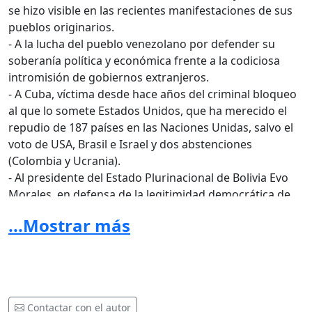
se hizo visible en las recientes manifestaciones de sus
pueblos originarios.
- A la lucha del pueblo venezolano por defender su
soberanía política y económica frente a la codiciosa
intromisión de gobiernos extranjeros.
- A Cuba, víctima desde hace años del criminal bloqueo
al que lo somete Estados Unidos, que ha merecido el
repudio de 187 países en las Naciones Unidas, salvo el
voto de USA, Brasil e Israel y dos abstenciones
(Colombia y Ucrania).
- Al presidente del Estado Plurinacional de Bolivia Evo
Morales, en defensa de la legitimidad democrática de
ese país a la que, frente a los últimos resultados
...Mostrar más
electorales, se intenta conculcar no sólo con la acción
violenta de la oposición que perdió los comicios, que
sin esperar los resultados finales del escrutinio ha
puesto en marcha un inminente golpe de estado con la
complicidad de sectores de la policía, de capitalistas
Contactar con el autor
chilenos y de intereses norteamericanos que buscan