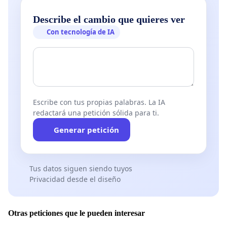
Yamil Dora (Poeta. Argentina).
Claudio Lo Menzo (Poeta. Argentina).
Describe el cambio que quieres ver
Juano Villafañe (Poeta. Argentina).
Con tecnología de IA
Enrique Hernández D’Jesús (Poeta y fotógrafo.
Venezuela).
César Bisso (Poeta. Argentina).
Jorge Hurst (Poeta. Argentina).
Marcos Rosenzvaig (Escritor. Argentina).
María Malusardi (Poeta. Argentina).
Escribe con tus propias palabras. La IA
Edel Morales (poeta, narrador y gestor cultural. Cuba)
redactará una petición sólida para ti.
Laura Yasán (Poeta. Argentina).
Generar petición
Susana Shwartz (Poeta. Argentina).
Gustavo Caso Rosendi (Poeta. Argentina. Ex
combatiente de la Guerra de las Malvinas).
Tus datos siguen siendo tuyos
Alfredo Luna (Poeta. Argentina).
Privacidad desde el diseño
Sara Rosenberg (Escritora. Argentina).
Martín Plaza (Periodista. Argentina).
Alicia Dujovne Ortiz (Escritora. Argentina).
Otras peticiones que le pueden interesar
Eugenia Straccali (Poeta, docente e investigadora.