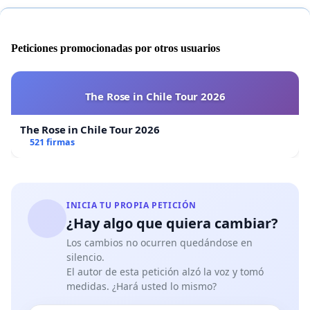
Leopoldo Castilla (Poeta. Argentina).
María Casiraghi (Poeta. Argentina).
Gabriel Jaime Franco (Poeta. Colombia).
Peticiones promocionadas por otros usuarios
Tallulah Flores (Poeta. Colombia).
Roberto Arizmendi (Poeta. México).
The Rose in Chile Tour 2026
Ricardo Moyano (Músico. Argentina) Vicente Muleiro
(Poeta. Argentina) Carlos Aldazábal (Poeta. Argentina).
The Rose in Chile Tour 2026
Michel Sigler (Diseñador Multimedia. México).
521 firmas
Marta Cwielong (Poeta. Argentina).
Jennifer Ruiz (Artista plástica. México).
Fernando León (Fotógrafo. México).
Marión Berguenfeld (Poeta. Argentina).
INICIA TU PROPIA PETICIÓN
Marcos Silber (Poeta. Argentina).
¿Hay algo que quiera cambiar?
Martha Esther Scwartz (Escritora. Argentina)
Los cambios no ocurren quedándose en
Aníbal José Alfaro (Compositor. Argentina).
silencio.
Gabriela Franco (Poeta. Argentina).
El autor de esta petición alzó la voz y tomó
Eduardo Mileo (Poeta. Argentina).
medidas. ¿Hará usted lo mismo?
Silvia Castro (Poeta. Argentina).