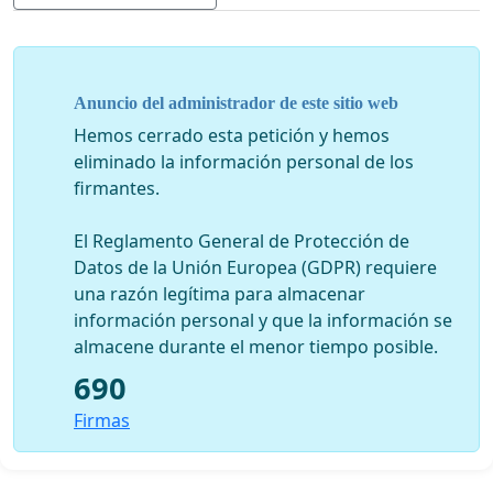
apropiarse de los recursos mineros de ese país ( el litio
entre otros) y destruir una de las democracias mas
ejemplares del continente.
- Igualmente, rechazamos de manera enfática el
Anuncio del administrador de este sitio web
asesinato sistemático de líderes sociales e indígenas en
Hemos cerrado esta petición y hemos
Colombia, así como de excombatientes de las FARC que
eliminado la información personal de los
eligieron, precisamente, renunciar al uso de las armas.
firmantes.
Colombia, uno de los países más desiguales del mundo
y en el que se prepara un paro nacional el 21 de
El Reglamento General de Protección de
noviembre por exactamente las mismas razones por las
Datos de la Unión Europea (GDPR) requiere
que el pueblo chileno se ha volcado a las calles, merece
una razón legítima para almacenar
entrar definitivamente en el camino de la paz con
información personal y que la información se
justicia social.
almacene durante el menor tiempo posible.
690
9 de noviembre de 2019
Firmas
¡¡¡POR LA PATRIA GRANDE!!!
FIRMAN: