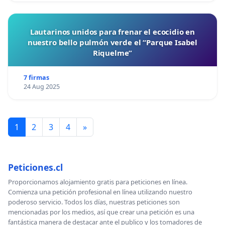
respuesta al reiterado pedido de reunión en los
diversos grupos de las distintas categorías
Lautarinos unidos para frenar el ecocidio en
deportivas. En el cual no hace mención ninguna
nuestro bello pulmón verde el “Parque Isabel
sobre las dos tiras, ignorando el pedido de las
Riquelme”
familias/ socios, que por todo lo detallado
7 firmas
previamente vogan por el desarrollo deportivo y
24 Aug 2025
competitivo de los jugadores.
1
2
3
4
»
“Buenas tardes a todos. Lamento no haber podido
responder antes a su inquietud pero estaba
resolviendo un tema personal.
Peticiones.cl
Proporcionamos alojamiento gratis para peticiones en línea.
Veo que hay algunos de ustedes que tienen dudas
Comienza una petición profesional en línea utilizando nuestro
como han manifestado en los grupos, las cuales
poderoso servicio. Todos los días, nuestras peticiones son
mencionadas por los medios, así que crear una petición es una
trataremos de evacuarlas en este pequeño
fantástica manera de destacar ante el publico y los tomadores de