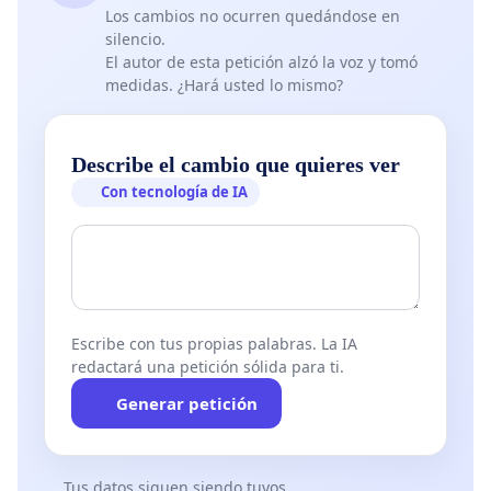
o 12 partidos en competencias nacionales de alto
Los cambios no ocurren quedándose en
silencio.
nivel en torneos Argentinos y torneos
El autor de esta petición alzó la voz y tomó
internacionales en San Juan.
medidas. ¿Hará usted lo mismo?
o Jugar en promedio un 85% de los minutos de la
cantidad de partidos planteados.
Describe el cambio que quieres ver
Con tecnología de IA
o Se añaden clínicas que aportan valor, para el
crecimiento del jugador y su equipo.
Escribe con tus propias palabras. La IA
redactará una petición sólida para ti.
Generar petición
● El Modelo de 2 Tiras en números:
Tus datos siguen siendo tuyos