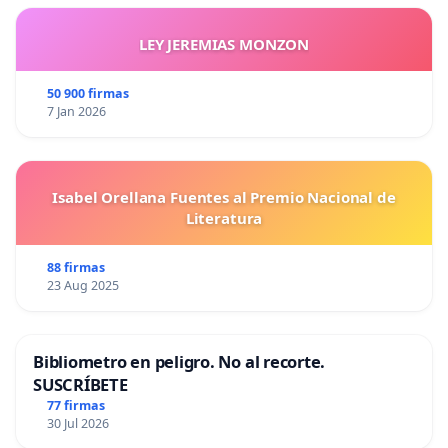
7 años
LEY JEREMIAS MONZON
▪ 2024 Campeón Tobal de Club Unión - Fem Sub 10
años
50 900 firmas
7 Jan 2026
▪ Súper campeones 2021 / 2022 / 2023, primer
lugar con participación de equipos de San Juan y
Mendoza.
Isabel Orellana Fuentes al Premio Nacional de
Literatura
88 firmas
23 Aug 2025
o A nivel Local se pudo llegar a finales de
Categorías más altas con jugadores de
Bibliometro en peligro. No al recorte.
SUSCRÍBETE
categorías más bajas:
77 firmas
30 Jul 2026