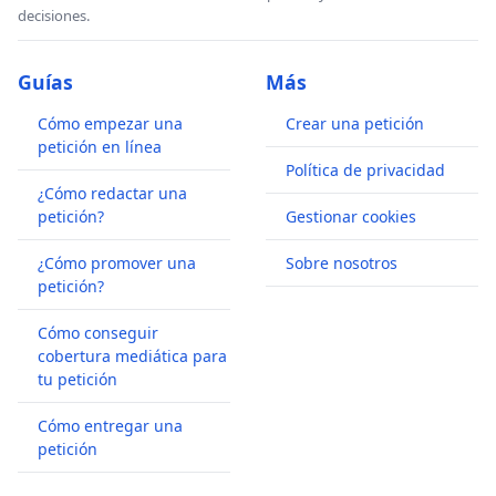
resumen.
decisiones.
- Se formará 1 equipo por cada categoría para el
Guías
Más
año 2025 (basado en las confirmaciones recibidas
de cada familia hasta el momento)
Cómo empezar una
Crear una petición
petición en línea
- Se promocionará a los jugadores más destacados
Política de privacidad
¿Cómo redactar una
a la división inmediata superior con el fin de
petición?
Gestionar cookies
estimular su desarrollo.
¿Cómo promover una
Sobre nosotros
- Todos los entrenadores tendrán la capacitación
petición?
necesaria para brindarle a sus hijos una enseñanza
Cómo conseguir
acorde (título homologado por la FPP mediante
cobertura mediática para
seminarios y otorgamiento de licencias
tu petición
correspondientes)
Cómo entregar una
petición
- A partir de la categoría Juvenil, se incorpora al
equipo de trabajo un preparador físico