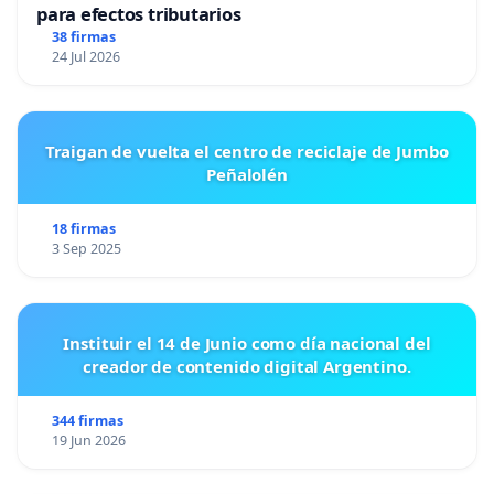
para efectos tributarios
38 firmas
24 Jul 2026
Traigan de vuelta el centro de reciclaje de Jumbo
Peñalolén
18 firmas
3 Sep 2025
Instituir el 14 de Junio como día nacional del
creador de contenido digital Argentino.
344 firmas
19 Jun 2026