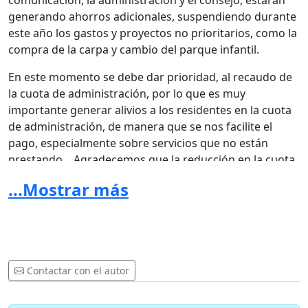
comunicación, la administración y el consejo, estarán
generando ahorros adicionales, suspendiendo durante
este año los gastos y proyectos no prioritarios, como la
compra de la carpa y cambio del parque infantil.
En este momento se debe dar prioridad, al recaudo de
la cuota de administración, por lo que es muy
importante generar alivios a los residentes en la cuota
de administración, de manera que se nos facilite el
pago, especialmente sobre servicios que no están
prestando. Agradecemos que la reducción en la cuota
solicitada, se vea reflejada, en la factura del presente
...Mostrar más
mes de mayo de 2.020. Así mismo solicitamos a la
administración, continuar con el cuidadoso manejo de
los gastos de la agrupación, de manera que se busquen
las mayores eficiencias posibles, durante el presente
año 2.020, ay que pagamos más de 1.6M por el agua
Contactar con el autor
que la alcaldía traía gratis como contingencia en el día
del racionamiento. Por su atención a la presente,