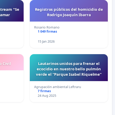
Stream "Se
Registros públicos del homicidio de
namar
Rodrigo Joaquín Ibarra
Rosario Romano
1 049 firmas
15 Jan 2026
 Civil
Lautarinos unidos para frenar el
ecocidio en nuestro bello pulmón
verde el “Parque Isabel Riquelme”
Agrupación ambiental Leftraru
7 firmas
24 Aug 2025