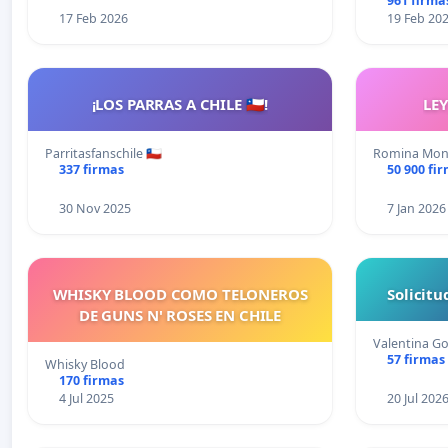
961 firma
17 Feb 2026
19 Feb 20
¡LOS PARRAS A CHILE 🇨🇱!
LE
Parritasfanschile 🇨🇱
Romina Monz
337 firmas
50 900 fi
30 Nov 2025
7 Jan 2026
WHISKY BLOOD COMO TELONEROS
Solicit
DE GUNS N' ROSES EN CHILE
Valentina Go
57 firmas
Whisky Blood
170 firmas
4 Jul 2025
20 Jul 202