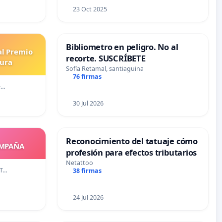
23 Oct 2025
Bibliometro en peligro. No al
al Premio
recorte. SUSCRÍBETE
tura
Sofía Retamal, santiaguina
76 firmas
e…
30 Jul 2026
Reconocimiento del tatuaje cómo
OMPAÑA
profesión para efectos tributarios
Netattoo
AT…
38 firmas
24 Jul 2026