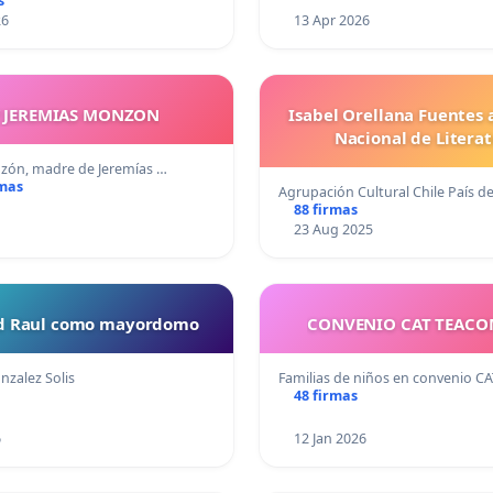
s
26
13 Apr 2026
Y JEREMIAS MONZON
Isabel Orellana Fuentes 
Nacional de Litera
ón, madre de Jeremías …
rmas
Agrupación Cultural Chile País d
88 firmas
23 Aug 2025
ud Raul como mayordomo
CONVENIO CAT TEAC
nzalez Solis
Familias de niños en convenio C
48 firmas
6
12 Jan 2026