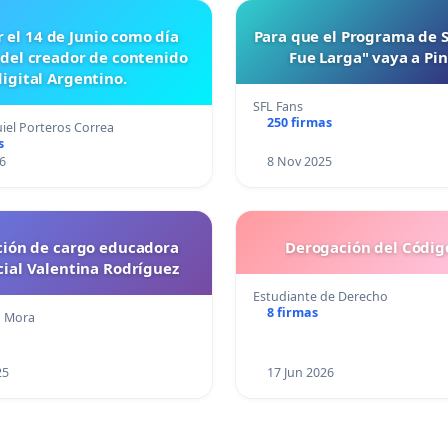
r el 14 de Junio como día
Para que el Programa de 
 del creador de contenido
Fue Larga" vaya a Pi
digital Argentino.
SFL Fans
250 firmas
iel Porteros Correa
s
6
8 Nov 2025
ción de cargo educadora
Derogación del Código
cial Valentina Rodríguez
Estudiante de Derecho
8 firmas
lo Mora
25
17 Jun 2026