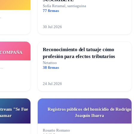
Sofía Retamal, santiaguina
77 firmas
…
30 Jul 2026
Reconocimiento del tatuaje cómo
ACOMPAÑA
profesión para efectos tributarios
Netattoo
T…
38 firmas
24 Jul 2026
Stream "Se Fue
Registros públicos del homicidio de Rodrigo
inamar
Joaquín Ibarra
Rosario Romano