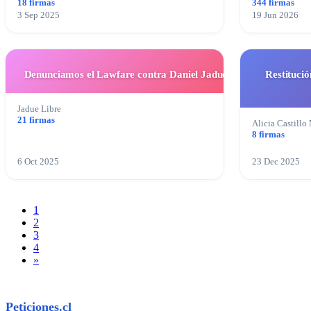
18 firmas
344 firmas
3 Sep 2025
19 Jun 2026
Denunciamos el Lawfare contra Daniel Jadue
Restitució
Jadue Libre
21 firmas
Alicia Castillo
8 firmas
6 Oct 2025
23 Dec 2025
1
2
3
4
»
Peticiones.cl