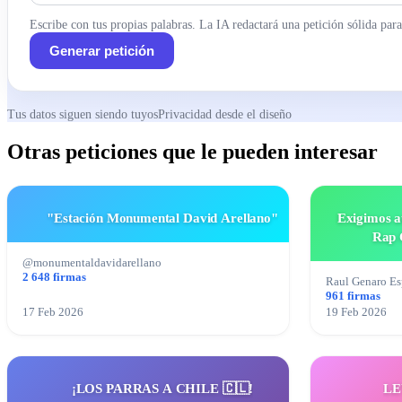
Escribe con tus propias palabras. La IA redactará una petición sólida para 
Generar petición
Tus datos siguen siendo tuyos
Privacidad desde el diseño
Otras peticiones que le pueden interesar
"Estación Monumental David Arellano"
Exigimos au
Rap 
@monumentaldavidarellano
2 648 firmas
Raul Genaro E
961 firmas
17 Feb 2026
19 Feb 2026
¡LOS PARRAS A CHILE 🇨🇱!
LE