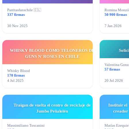
Parritasfanschile 🇨🇱
Romina Monzón
337 firmas
50 900 firmas
30 Nov 2025
7 Jan 2026
WHISKY BLOOD COMO TELONEROS DE
Soli
GUNS N' ROSES EN CHILE
Valentina Gonza
57 firmas
Whisky Blood
170 firmas
4 Jul 2025
20 Jul 2026
Traigan de vuelta el centro de reciclaje de
Instituir e
Jumbo Peñalolén
creador 
Massimiliano Toscanini
Matías Ezequiel