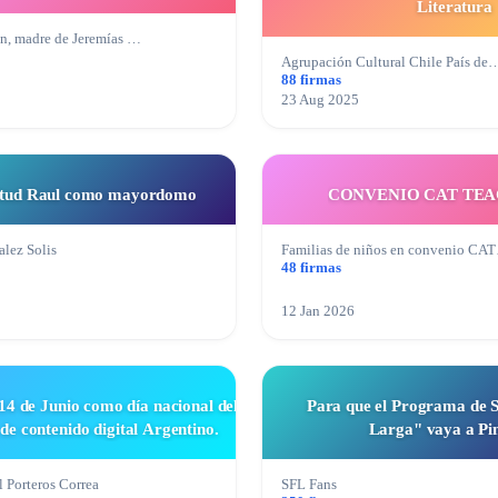
Literatura
, madre de Jeremías …
Agrupación Cultural Chile País de
88 firmas
23 Aug 2025
citud Raul como mayordomo
CONVENIO CAT TE
lez Solis
Familias de niños en convenio CA
48 firmas
12 Jan 2026
l 14 de Junio como día nacional del
Para que el Programa de 
de contenido digital Argentino.
Larga" vaya a P
 Porteros Correa
SFL Fans