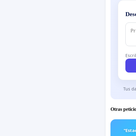
Des
Escri
Tus da
Otras petici
"Est