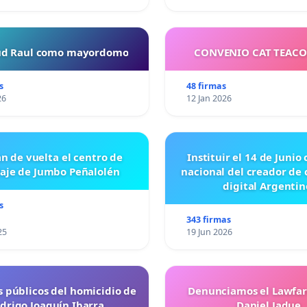
tud Raul como mayordomo
CONVENIO CAT TEAC
s
48 firmas
26
12 Jan 2026
n de vuelta el centro de
Instituir el 14 de Junio
laje de Jumbo Peñalolén
nacional del creador de
digital Argentin
s
343 firmas
25
19 Jun 2026
s públicos del homicidio de
Denunciamos el Lawfar
drigo Joaquín Ibarra
Daniel Jadue