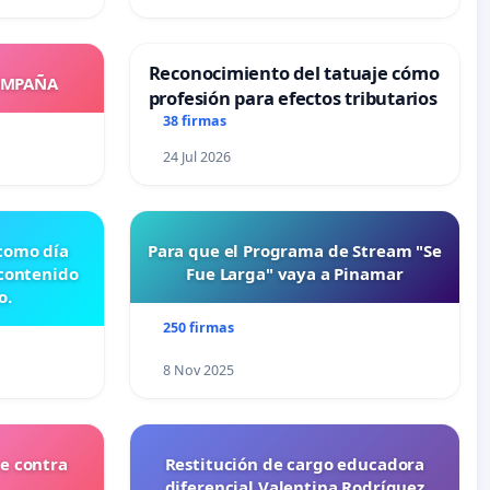
Reconocimiento del tatuaje cómo
OMPAÑA
profesión para efectos tributarios
38 firmas
24 Jul 2026
 como día
Para que el Programa de Stream "Se
 contenido
Fue Larga" vaya a Pinamar
o.
250 firmas
8 Nov 2025
e contra
Restitución de cargo educadora
diferencial Valentina Rodríguez