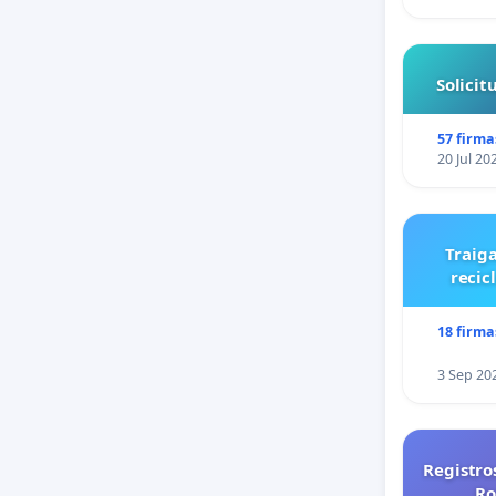
Solici
57 firma
20 Jul 20
Traiga
recic
18 firma
3 Sep 20
Registro
Ro