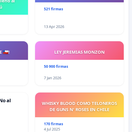
leno al
ú
521 firmas
13 Apr 2026
🇨🇱!
LEY JEREMIAS MONZON
50 900 firmas
7 Jan 2026
No al
WHISKY BLOOD COMO TELONEROS
DE GUNS N' ROSES EN CHILE
170 firmas
4 Jul 2025