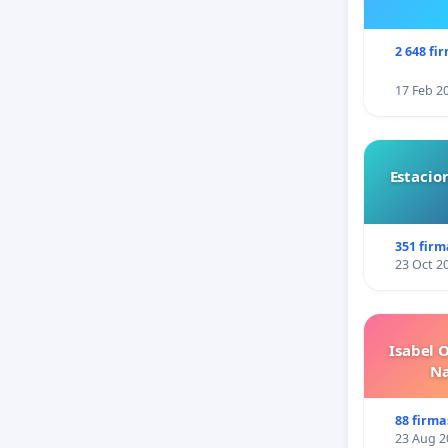
2 648 fi
17 Feb 2
Estacio
351 firm
23 Oct 2
Isabel 
Na
88 firma
23 Aug 2