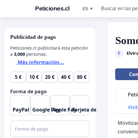
Peticiones.cl
Buscar en las pe
ES ▼
Publicidad de pago
Som
Peticiones.cl publicitará esta petición
Elvi
E
a
3,000
personas.
Más información...
Com
5 €
10 €
20 €
40 €
80 €
Forma de pago
Peti
Visib
PayPal
Google Pay
Apple Pay
Tarjeta de crédito
Moviliza
Forma de pago
convenio