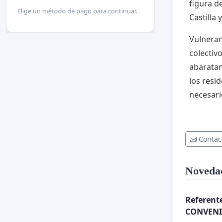
figura d
Elige un método de pago para continuar.
Castilla 
Vulnera
colectiv
abaratam
los resi
necesari
Contac
Noveda
Referente
CONVENIO