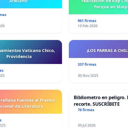
Arellano"
realización de Rap Chi
Parque en Maip
rmas
961 firmas
026
19 Feb 2026
namientos Vaticano Chico,
¡LOS PARRAS A CHILE 
Providencia
337 firmas
as
025
30 Nov 2025
Bibliometro en peligro. 
Orellana Fuentes al Premio
recorte. SUSCRÍBETE
cional de Literatura
76 firmas
s
025
30 Jul 2026