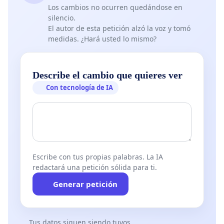
asociada del Ministerio de Cultura. Una vez
Los cambios no ocurren quedándose en
concluida la fase de preselección y mediante
silencio.
El autor de esta petición alzó la voz y tomó
resolución, el ministro de Cultura indicará las
medidas. ¿Hará usted lo mismo?
ciudades preseleccionadas y el plazo para la
selección final.
Describe el cambio que quieres ver
Según establece la normativa europea, las
Con tecnología de IA
solicitudes de las ciudades candidatas deberán
atenerse a seis criterios: ‘Contribución a la
estrategia a largo plazo’, ‘Dimensión europea’,
‘Contenido cultural y artístico’, ‘Capacidad para
alcanzar los objetivos’, ‘Trabajo de proximidad’ y
Escribe con tus propias palabras. La IA
‘Gestión’.
redactará una petición sólida para ti.
Generar petición
En el primero, ‘Contribución a la estrategia a largo
plazo’, se tendrán en cuenta factores como que el
municipio ya esté aplicando una estrategia cultural;
Tus datos siguen siendo tuyos