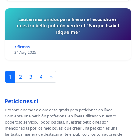
capaz de ofrecer un programa cultural de alta
calidad en consonancia con la solicitud y los
Lautarinos unidos para frenar el ecocidio en
criterios; el respeto a la independencia del equipo
nuestro bello pulmón verde el “Parque Isabel
artístico; o la fortaleza de la dimensión europea en
Riquelme”
la versión final del programa cultural, entre otros.
7 firmas
24 Aug 2025
FIRMA LA PETICIÓN
Solicitamos al Ayuntamiento de Sevilla y al alcalde
José Luis Sanz que presenten la candidatura de
1
2
3
4
»
Sevilla, Capital de la Cultura Europea 2031.
Peticiones.cl
Proporcionamos alojamiento gratis para peticiones en línea.
Comienza una petición profesional en línea utilizando nuestro
poderoso servicio. Todos los días, nuestras peticiones son
mencionadas por los medios, así que crear una petición es una
fantástica manera de destacar ante el publico y los tomadores de