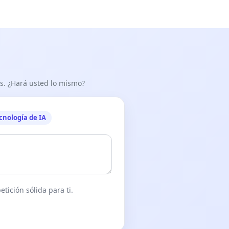
as. ¿Hará usted lo mismo?
cnología de IA
tición sólida para ti.