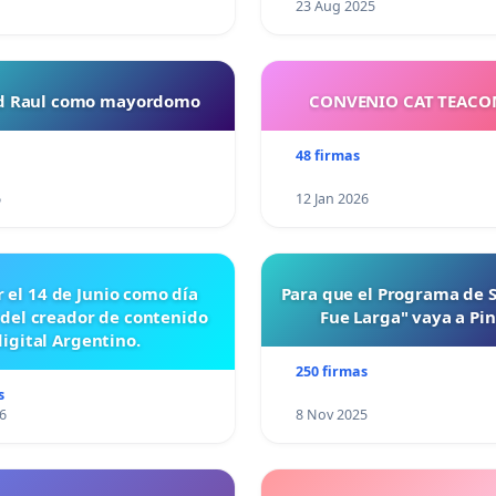
23 Aug 2025
ud Raul como mayordomo
CONVENIO CAT TEAC
48 firmas
6
12 Jan 2026
r el 14 de Junio como día
Para que el Programa de 
 del creador de contenido
Fue Larga" vaya a Pi
digital Argentino.
250 firmas
s
6
8 Nov 2025