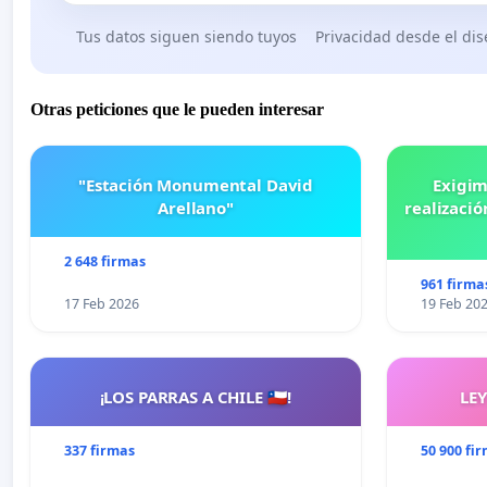
Tus datos siguen siendo tuyos
Privacidad desde el di
Otras peticiones que le pueden interesar
"Estación Monumental David
Exigim
Arellano"
realizació
2 648 firmas
961 firma
17 Feb 2026
19 Feb 20
¡LOS PARRAS A CHILE 🇨🇱!
LE
337 firmas
50 900 fi