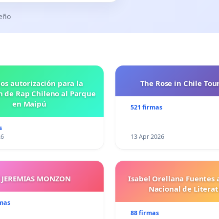
seño
os autorización para la
The Rose in Chile Tou
n de Rap Chileno al Parque
en Maipú
521 firmas
s
26
13 Apr 2026
Y JEREMIAS MONZON
Isabel Orellana Fuentes 
Nacional de Litera
rmas
88 firmas