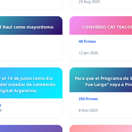
23 Aug 2025
ud Raul como mayordomo
CONVENIO CAT TEAC
48 firmas
6
12 Jan 2026
r el 14 de Junio como día
Para que el Programa de 
 del creador de contenido
Fue Larga" vaya a Pi
digital Argentino.
250 firmas
s
6
8 Nov 2025