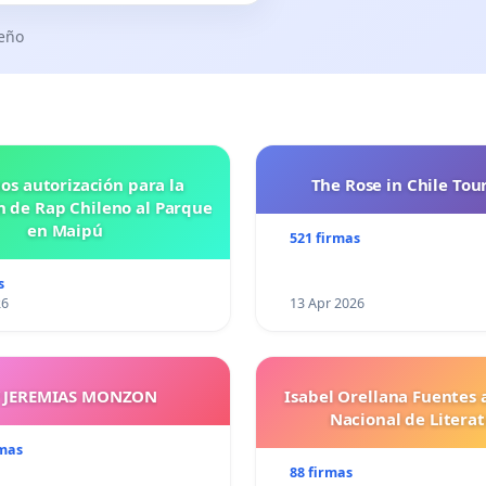
seño
os autorización para la
The Rose in Chile Tou
n de Rap Chileno al Parque
en Maipú
521 firmas
s
26
13 Apr 2026
Y JEREMIAS MONZON
Isabel Orellana Fuentes 
Nacional de Litera
rmas
88 firmas