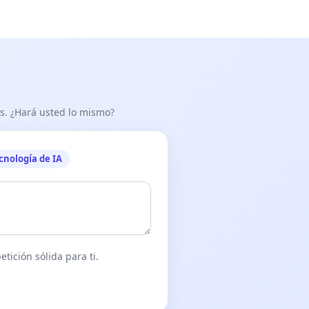
as. ¿Hará usted lo mismo?
cnología de IA
tición sólida para ti.